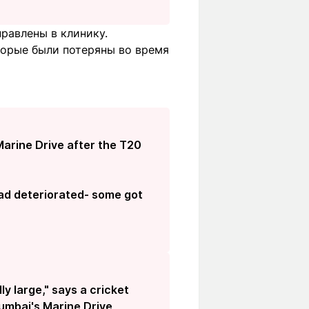
равлены в клинику.
торые были потеряны во время
arine Drive after the T20
had deteriorated- some got
 large," says a cricket
umbai's Marine Drive