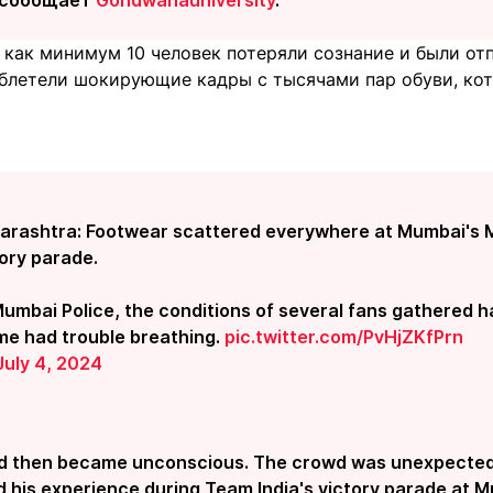
как минимум 10 человек потеряли сознание и были отп
блетели шокирующие кадры с тысячами пар обуви, ко
arashtra: Footwear scattered everywhere at Mumbai's M
ory parade.
umbai Police, the conditions of several fans gathered 
me had trouble breathing.
pic.twitter.com/PvHjZKfPrn
July 4, 2024
nd then became unconscious. The crowd was unexpectedly
 his experience during Team India's victory parade at M