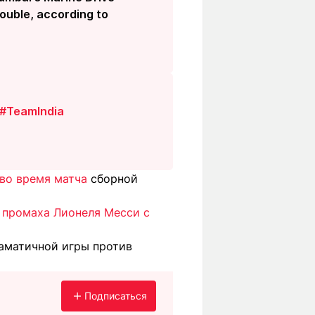
rouble, according to
#TeamIndia
во время матча
сборной
е
промаха Лионеля Месси с
аматичной игры против
Подписаться