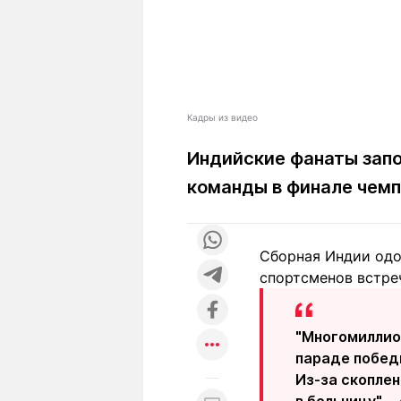
Кадры из видео
Индийские фанаты зап
команды в финале чемп
Сборная Индии одо
спортсменов встре
"Многомиллион
параде победи
Из-за скоплен
в больницу", 