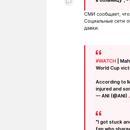
СМИ сообщает, что 
Социальные сети о
давки.
#WATCH
| Mah
World Cup vict
According to M
injured and so
— ANI (@ANI)
"I got stuck a
fan who shared