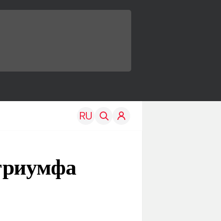
триумфа
TRAVEL
EDU
Моя страна
Новости