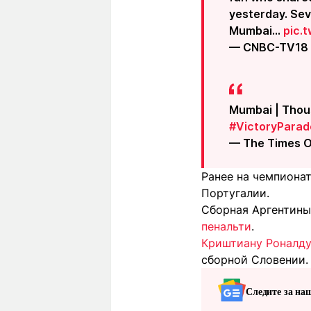
yesterday. Sev
Mumbai…
pic.
— CNBC-TV18
Mumbai | Thous
#VictoryParad
— The Times O
Ранее на чемпиона
Португалии.
Сборная Аргентины
пенальти
.
Криштиану Роналду
сборной Словении.
Следите за на