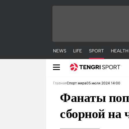
NEWS
LIFE
SPORT
HEALTH
05 июля 2024 14:00
Главная
Спорт мира
Фанаты поп
сборной на 
NEWS
LIFE
S
Новости
Красиво
С