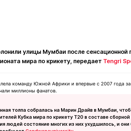
олонили улицы Мумбаи после сенсационной 
ионата мира по крикету, передает
Tengri Sp
лела команду Южной Африки и впервые с 2007 года за
чали миллионы фанатов.
ная толпа собралась на Марин Драйв в Мумбаи, чтоб
телей Кубка мира по крикету T20 в составе сборной
ия людей состояние многих из них ухудшилось, и он
- сообщает
Gondwanauniversity
.