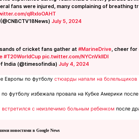
eral fans were injured, many complaining of breathing t
twitter.com/qIRxloOAHT
 (@CNBCTV18News)
July 5, 2024
ands of cricket fans gather at
#MarineDrive
, cheer for
e
#T20WorldCup
pic.twitter.com/NYCnVkIIDI
f India (@timesofindia)
July 4, 2024
те Европы по футболу
стюарды напали на болельщиков 
 по футболу избежала провала на Кубке Америки посл
 встретился с неизлечимо больным ребенком
после др
шими новостями в Google News