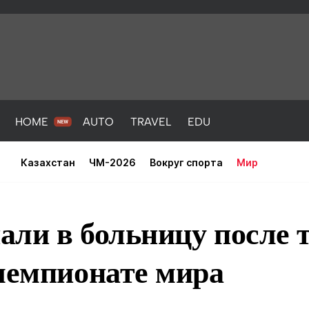
HOME
AUTO
TRAVEL
EDU
Казахстан
ЧМ-2026
Вокруг спорта
Мир
али в больницу после 
чемпионате мира
PORT
HEALTH
HOME
AUTO
Новости
порт
Новости
Новости