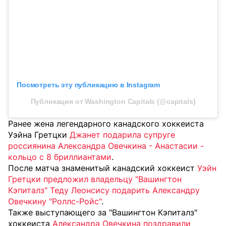
Посмотреть эту публикацию в Instagram
Публикация от Washington Capitals (@capitals)
Ранее жена легендарного канадского хоккеиста
Уэйна Гретцки
Джанет подарила супруге
россиянина Александра Овечкина - Анастасии -
кольцо с 8 бриллиантами
.
После матча знаменитый канадский хоккеист
Уэйн
Гретцки предложил владельцу "Вашингтон
Кэпиталз" Теду Леонсису подарить Александру
Овечкину "Роллс-Ройс"
.
Также выступающего за "Вашингтон Кэпиталз"
хоккеиста
Александра Овечкина поздравили