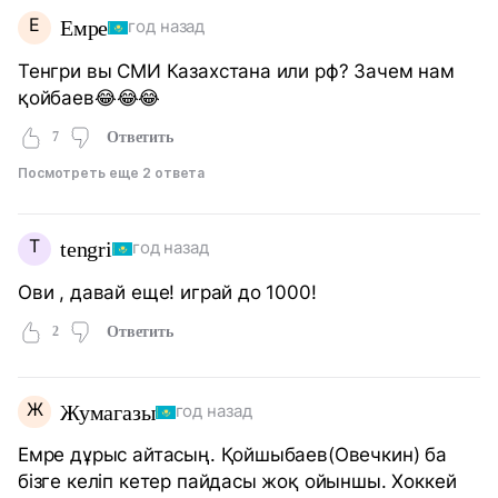
Е
Емре
год назад
Тенгри вы СМИ Казахстана или рф? Зачем нам
қойбаев😂😂😂
7
Ответить
Посмотреть еще 2 ответа
T
tengri
год назад
Ови , давай еще! играй до 1000!
2
Ответить
Ж
Жумагазы
год назад
Емре дұрыс айтасың. Қойшыбаев(Овечкин) ба
бізге келіп кетер пайдасы жоқ ойыншы. Хоккей