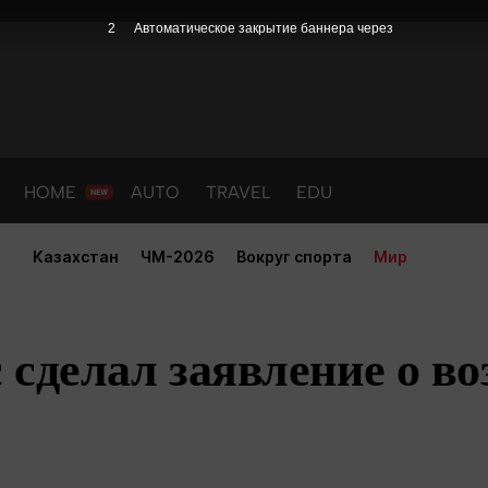
1
Автоматическое закрытие баннера через
HOME
AUTO
TRAVEL
EDU
Казахстан
ЧМ-2026
Вокруг спорта
Мир
 сделал заявление о в
PORT
HEALTH
HOME
AUTO
Новости
порт
Новости
Новости