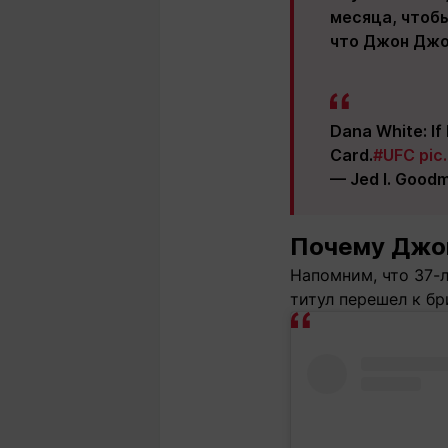
месяца, чтобы
что Джон Джон
Dana White: If 
Card.
#UFC
pic
— Jed I. Goo
Почему Джо
Напомним, что 37-
титул перешел к бр