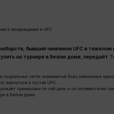
Статьи
округ спорта
Статьи
Полезное
ренды
Блоги
ига
Обзоры
емпионов
Спецпроек
ноборств, бывший чемпиион UFC в тяжелом
тупить на турнире в Белом доме, передаёт
T
Контакты редакции
Вакансии
Реклама
Пресс-центр
 в социальных сетях знаменитый боец смешанных един
клама
ет вернуться в состав UFC.
+7 (700) 3 888 188
одолжает тренировки по сей день и он оптимистично с
ре в Белом доме.