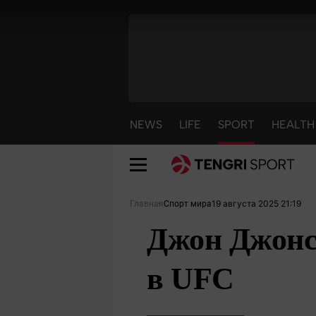
NEWS
LIFE
SPORT
HEALTH
19 августа 2025 21:19
Главная
Спорт мира
Джон Джонс
в UFC
NEWS
LIFE
S
Новости
Красиво
С