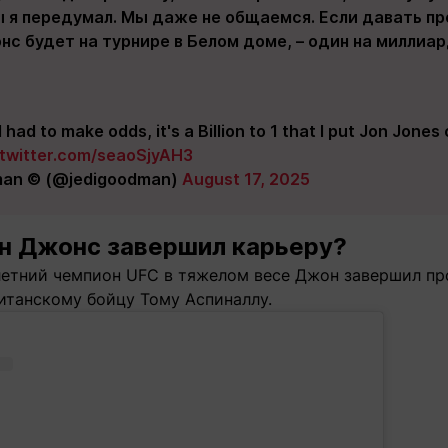
 я передумал. Мы даже не общаемся. Если давать пр
с будет на турнире в Белом доме, – один на миллиард
I had to make odds, it's a Billion to 1 that I put Jon Jon
.twitter.com/seaoSjyAH3
dman © (@jedigoodman)
August 17, 2025
н Джонс завершил карьеру?
летний чемпион UFC в тяжелом весе Джон завершил пр
итанскому бойцу Тому Аспиналлу.