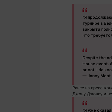
"Я продолжаю
турнире в Бел
закрыта полно
что требуетс
Despite the odd
House event. At
or not. I do k
— Jonny Meat
Ранее на пресс-кон
Джону Джонсу и не
"Я уже сказал