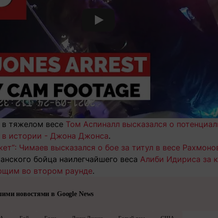
Смотреть видео YouTube
 в тяжелом весе
Том Аспиналл высказался о потенциа
 в истории - Джона Джонса
.
жет“: Чимаев высказался о бое за титул в весе Рахмоно
танского бойца наилегчайшего веса
Алиби Идириса за к
ющим во втором раунде
.
шими новостями в Google News