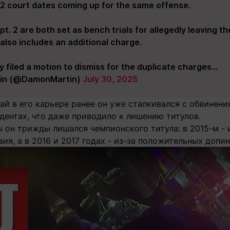
2 court dates coming up for the same offense.
t. 2 are both set as bench trials for allegedly leaving t
 also includes an additional charge.
y filed a motion to dismiss for the duplicate charges…
in (@DamonMartin)
July 30, 2025
ай в его карьере ранее он уже сталкивался с обвинен
дентах, что даже приводило к лишению титулов.
ы он трижды лишался чемпионского титула: в 2015-м - 
ия, а в 2016 и 2017 годах - из-за положительных допин