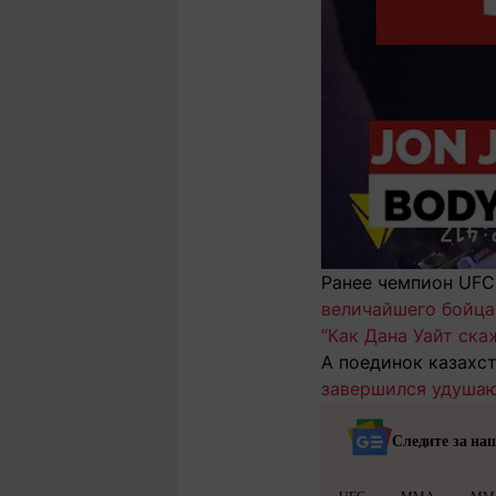
Ранее чемпион UFC
величайшего бойца
“Как Дана Уайт ска
А поединок казахс
завершился удуша
Следите за на