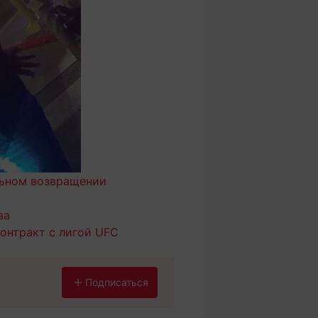
льном возвращении
ва
онтракт с лигой UFC
Подписаться