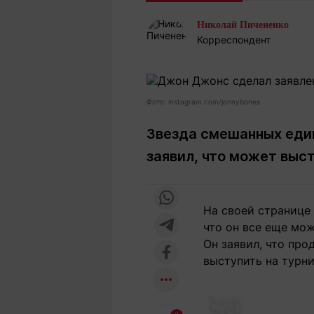
Статьи
Выгодно
В
Николай Пичененко
Погода
Полезно
Т
Корреспондент
Спецпроекты
Любопытно
Л
ч
Рейтинги
Гороскопы
Рецепты
Фото: instagram.com/jonnybones
Звезда смешанных еди
заявил, что может выс
О проекте
На своей странице
Редакция
Ре
что он все еще мож
+7 (777) 001 44 99
Он заявил, что пр
выступить на турни