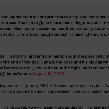
 тренироваться и с оптимизмом смотрю на возможнос
ом доме. Знаю, что Дана был очень взбудоражен этим
стью. Мне нравятся мои шансы. В конце концов один 
я, чтобы стать Джоном Джонсом", - пишет Джонс в со
s, I’m still training and optimistic about the possibility 
 the end of the day, Dana is the boss and it’s his call w
now Dana was really excited about the fight, and the door
 (@JonnyBones)
August 18, 2025
ференции к турниру UFC 319 глава промоушена Дана Уа
 готов рисковать таким серьезным турниром, давая ем
, что не доверяю ему, а меня спрашивают, что ему ну