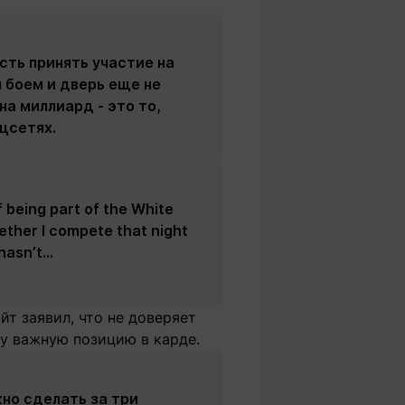
ть принять участие на
 боем и дверь еще не
на миллиард - это то,
цсетях.
of being part of the White
hether I compete that night
 hasn’t…
йт заявил, что не доверяет
у важную позицию в карде.
жно сделать за три