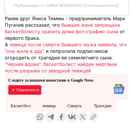
Публикация от ANNA SEDOKOVA (@annasedokova)
Ранее друг Яниса Тиммы - предприниматель Марк
Пугачев рассказал, что
бывшая жена запрещала
баскетболисту хранить дома фотографию сына
от
первого брака.
А
певица после смерти бывшего мужа заявила, что
"она жила в аду"
и попросила подписчиков
огородить от трагедии ее семилетнего сына.
"Черная вдова": баскетболист найден мертвым
после разрыва со звездной певицей
Следите за нашими новостями в Google News
Подписаться
Баскетбол
певица
Смерть
Трагедия