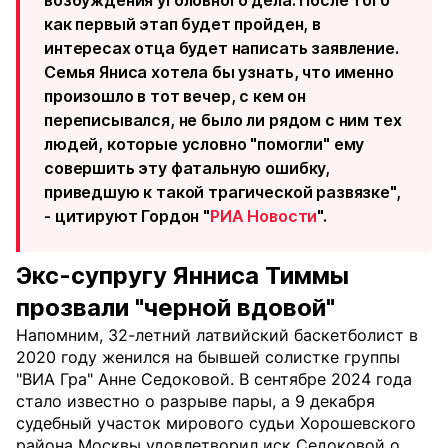
возбуждения уголовного дела. После того
как первый этап будет пройден, в
интересах отца будет написать заявление.
Семья Яниса хотела бы узнать, что именно
произошло в тот вечер, с кем он
переписывался, не было ли рядом с ним тех
людей, которые условно "помогли" ему
совершить эту фатальную ошибку,
приведшую к такой трагической развязке",
- цитируют Гордон "
РИА Новости
".
Экс-супругу Янниса Тиммы
прозвали "черной вдовой"
Напомним, 32-летний латвийский баскетболист в
2020 году женился на бывшей солистке группы
"ВИА Гра" Анне Седоковой. В сентябре 2024 года
стало известно о разрыве пары, а 9 декабря
судебный участок мирового судьи Хорошевского
района Москвы удовлетворил иск Седоковой о