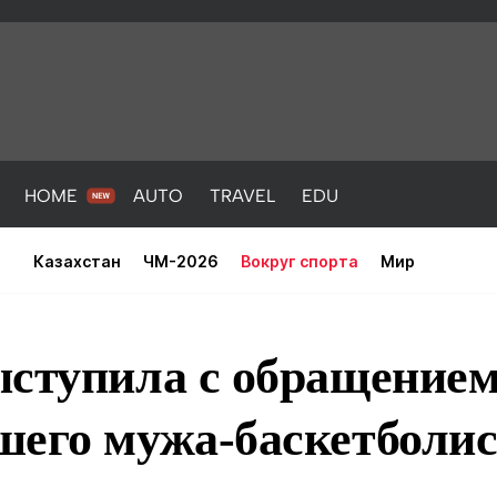
HOME
AUTO
TRAVEL
EDU
Казахстан
ЧМ-2026
Вокруг спорта
Мир
ыступила с обращением
шего мужа-баскетболи
PORT
HEALTH
HOME
AUTO
Новости
порт
Новости
Новости