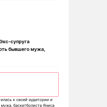
Вокруг света
Образование
Путевые
Учебные
заметки
заведения
Маршруты
ты
Заилийского
Алатау
 Экс-супруга
ерть бывшего мужа,
Светлая тема
Мы в социальных сетях
илась к своей аудитории и
 мужа, баскетболиста Яниса