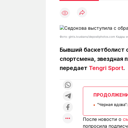
Статьи
Выгодно
В
Погода
Полезно
Т
Спецпроекты
Любопытно
Л
ч
Рейтинги
Гороскопы
Фото: gints.ivuskans/depositphotos.com Кадры и
Рецепты
Бывший баскетболист с
спортсмена, звездная 
О проекте
передает
Tengri Sport
.
Редакция
Ре
ПРОДОЛЖЕН
+7 (777) 001 44 99
“Черная вдова“
■
После новости о
см
попросила подписч