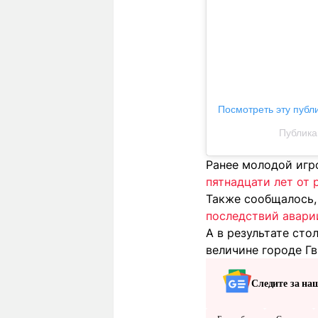
Посмотреть эту публ
Публика
Ранее молодой игр
пятнадцати лет от 
Также сообщалось,
последствий авари
А в результате ст
величине городе Г
Следите за на