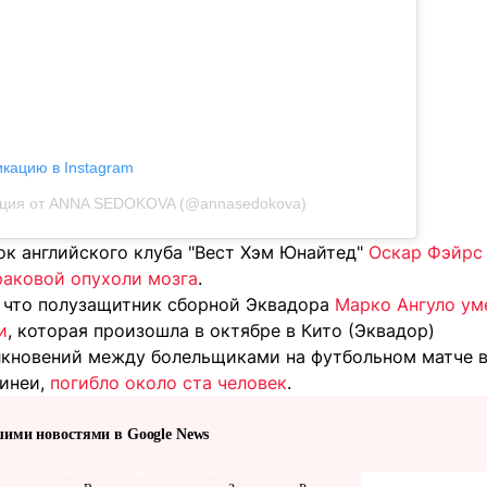
икацию в Instagram
ция от ANNA SEDOKOVA (@annasedokova)
ок английского клуба "Вест Хэм Юнайтед"
Оскар Фэйрс 
раковой опухоли мозга
.
 что полузащитник сборной Эквадора
Марко Ангуло уме
и
, которая произошла в октябре в Кито (Эквадор)
олкновений между болельщиками на футбольном матче в
винеи,
погибло около ста человек
.
шими новостями в Google News