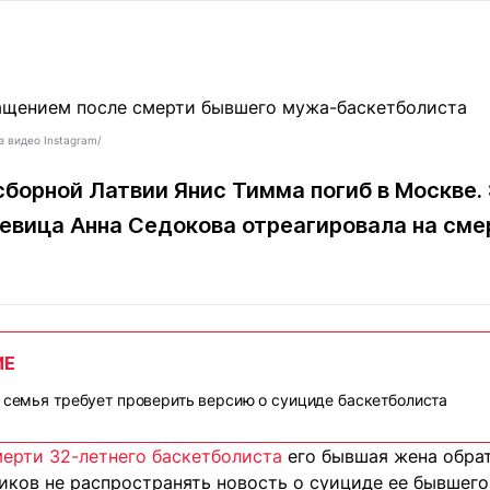
Статьи
округ спорта
Статьи
Полезное
ренды
Блоги
ига
Обзоры
емпионов
Спецпроек
з видео Instagram/
борной Латвии Янис Тимма погиб в Москве.
певица Анна Седокова отреагировала на см
Контакты редакции
Вакансии
Реклама
Пресс-центр
клама
ИЕ
+7 (700) 3 888 188
: семья требует проверить версию о суициде баскетболиста
ерти 32-летнего баскетболиста
его бывшая жена обрат
иков не распространять новость о суициде ее бывшего