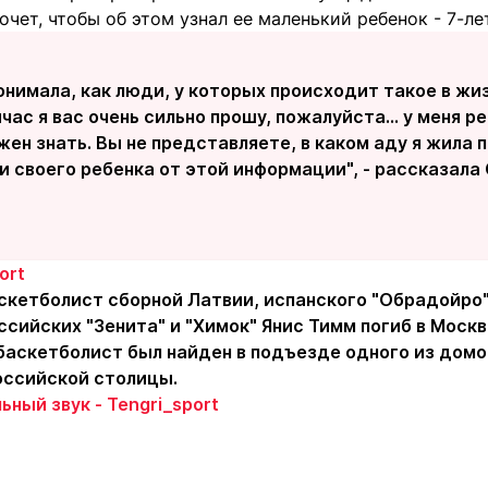
хочет, чтобы об этом узнал ее маленький ребенок - 7-ле
онимала, как люди, у которых происходит такое в жи
йчас я вас очень сильно прошу, пожалуйста... у меня р
жен знать. Вы не представляете, в каком аду я жила 
 своего ребенка от этой информации", - рассказала
ort
кетболист сборной Латвии, испанского "Обрадойро"
ссийских "Зенита" и "Химок" Янис Тимм погиб в Москв
баскетболист был найден в подъезде одного из домо
оссийской столицы.
ьный звук - Tengri_sport