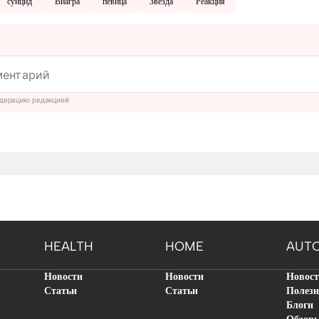
суицид
Виагра
певица
Звезда
Реакция
дерацию редакцией
HEALTH
HOME
AUT
Новости
Новости
Новос
Статьи
Статьи
Полезн
Блоги