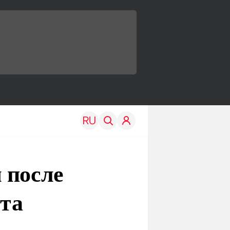
 после
ста
TRAVEL
EDU
Моя страна
Новости