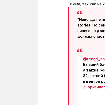
Тимма, так как не 
"Никогда не п
stories. Но се
ничего не дол
должна спасти
@tengri_sp
Бывший бас
а также ро
32-летний 
в центре р
♬ оригинал