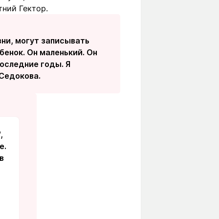
тний Гектор.
зни, могут записывать
ебенок. Он маленький. Он
последние годы. Я
 Седокова.
,
е.
в