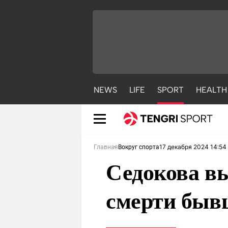
NEWS
LIFE
SPORT
HEALTH
17 декабря 2024 14:54
Главная
Вокруг спорта
Седокова в
смерти быв
NEWS
LIFE
S
Новости
Красиво
С