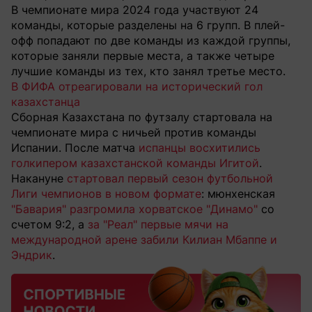
В чемпионате мира 2024 года участвуют 24
команды, которые разделены на 6 групп. В плей-
офф попадают по две команды из каждой группы,
которые заняли первые места, а также четыре
лучшие команды из тех, кто занял третье место.
В ФИФА отреагировали на исторический гол
казахстанца
Сборная Казахстана по футзалу стартовала на
чемпионате мира с ничьей против команды
Испании. После матча
испанцы восхитились
голкипером казахстанской команды Игитой
.
Накануне
стартовал первый сезон футбольной
Лиги чемпионов в новом формате
: мюнхенская
"Бавария" разгромила хорватское "Динамо"
со
счетом 9:2, а
за "Реал" первые мячи на
международной арене забили Килиан Мбаппе и
Эндрик
.