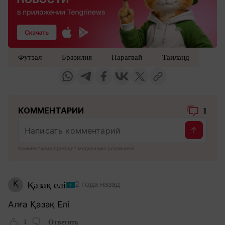
Футзал
Бразилия
Парагвай
Таиланд
КОММЕНТАРИИ
1
Комментарии проходят модерацию редакцией
Қ
Қазақ елі
2 года назад
Алға Қазақ Елі
1
Ответить