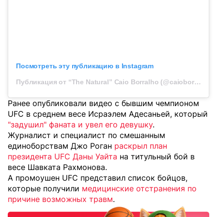
Посмотреть эту публикацию в Instagram
Публикация от “The Natural” Caio Borralho (@caioborralho)
Ранее опубликовали видео с бывшим чемпионом
UFC в среднем весе Исраэлем Адесаньей, который
"задушил" фаната и увел его девушку
.
Журналист и специалист по смешанным
единоборствам Джо Роган
раскрыл план
президента UFC Даны Уайта
на титульный бой в
весе Шавката Рахмонова.
А промоушен UFC представил список бойцов,
которые получили
медицинские отстранения по
причине возможных травм
.