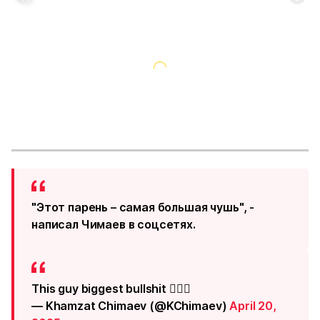
"Этот парень – самая большая чушь", -
написал Чимаев в соцсетях.
This guy biggest bullshit 🤦🏻‍♂️
— Khamzat Chimaev (@KChimaev)
April 20,