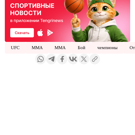
UFC
MMA
ММА
Бой
чемпионы
От