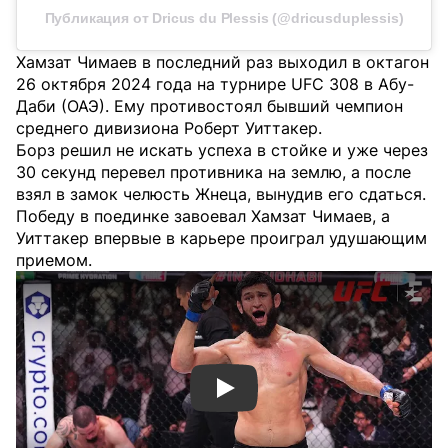
Публикация от Dricus du Plessis (@dricusduplessis)
Хамзат Чимаев в последний раз выходил в октагон
26 октября 2024 года на турнире UFC 308 в Абу-
Даби (ОАЭ). Ему противостоял бывший чемпион
среднего дивизиона Роберт Уиттакер.
Борз решил не искать успеха в стойке и уже через
30 секунд перевел противника на землю, а после
взял в замок челюсть Жнеца, вынудив его сдаться.
Победу в поединке завоевал Хамзат Чимаев, а
Уиттакер впервые в карьере проиграл удушающим
приемом.
Смотреть видео YouTube