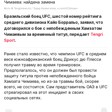
Фото ©️ Tengrinews.kz / Турар Казангапов; x.com/KChimaev
Бразильский боец UFC, шестой номер рейтинга
среднего дивизиона Кайо Борральо, заявил, что
договорился о бое с непобежденным Хамзатом
Чимаевым за временный титул, передает
Tengri
Sport
.
Ранее стало известно, что чемпион UFC в среднем
весе южноафриканский боец Дрикус дю Плесси
получил травму во время тренировок.
Предполагалось, что он должен был провести
защиту титула против непобежденного бойца
Хамзата Чимаева, но из-за травмы бой, скорее
всего, не состоится. Сам представитель ОАЭ в UFC
отреагировал на этот инцидент в своих
социальных сетях.