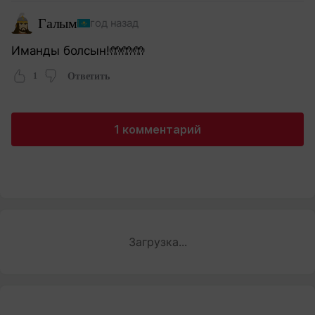
Галым
год назад
Иманды болсын!🤲🤲🤲
1
Ответить
1 комментарий
Загрузка...