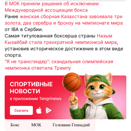
В МОК приняли решение об исключении
Международной ассоциации бокса
Ранее
женская сборная Казахстана завоевала три
золота, два серебра и бронзу на чемпионате мира
от IBA в Сербии.
Самая титулованная боксерша страны
Назым
Кызайбай стала трехкратной чемпионкой мира
,
установив историческое достижение в этом виде
спорта.
"Я не трансгендер": скандальная олимпийская
чемпионка ответила Трампу
Бокс
МОК
Головкин Геннадий