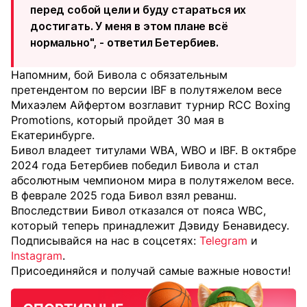
перед собой цели и буду стараться их
достигать. У меня в этом плане всё
нормально", - ответил Бетербиев.
Напомним, бой Бивола с обязательным
претендентом по версии IBF в полутяжелом весе
Михаэлем Айфертом возглавит турнир RCC Boxing
Promotions, который пройдет 30 мая в
Екатеринбурге.
Бивол владеет титулами WBA, WBO и IBF. В октябре
2024 года Бетербиев победил Бивола и стал
абсолютным чемпионом мира в полутяжелом весе.
В феврале 2025 года Бивол взял реванш.
Впоследствии Бивол отказался от пояса WBC,
который теперь принадлежит Дэвиду Бенавидесу.
Подписывайся на нас в соцсетях:
Telegram
и
Instagram
.
Присоединяйся и получай самые важные новости!