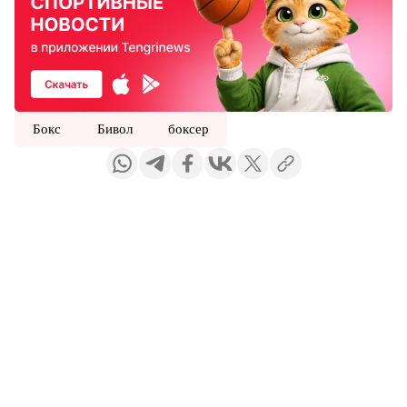
Бокс
Бивол
боксер