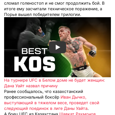
сломал голеностоп и не смог продолжить бой. В
итоге ему засчитали техническое поражение, а
Порье вышел победителем трилогии.
Смотреть видео YouTube
На турнире UFC в Белом доме не будет женщин:
Дана Уайт назвал причину
Ранее сообщалось, что казахстанский
профессиональный боксёр
Иван Дычко,
выступающий в тяжелом весе, проведет свой
следующий поединок в лиге Даны Уайта
.
А боец UFC из Казахстана
Шавкат Рахмонов