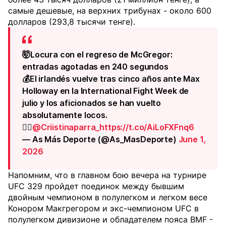
самые дешевые, на верхних трибунах - около 600
долларов (293,8 тысячи тенге).
🤯Locura con el regreso de McGregor:
entradas agotadas en 240 segundos
💰El irlandés vuelve tras cinco años ante Max
Holloway en la International Fight Week de
julio y los aficionados se han vuelto
absolutamente locos.
✍🏻
@Criistinaparra_
https://t.co/AiLoFXFnq6
— As Más Deporte (@As_MasDeporte)
June 1,
2026
Напомним, что в главном бою вечера на турнире
UFC 329 пройдет поединок между бывшим
двойным чемпионом в полулегком и легком весе
Конором Макгрегором и экс-чемпионом UFC в
полулегком дивизионе и обладателем пояса BMF -