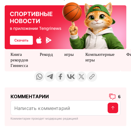
Книга
Рекорд
игры
Компьютерные
Ф
рекордов
игры
Гиннесса
КОММЕНТАРИИ
6
Комментарии проходят модерацию редакцией