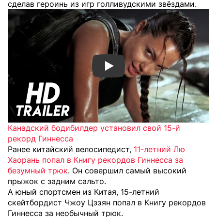
сделав героинь из игр голливудскими звёздами.
Смотреть видео YouTube
Канадский бодибилдер установил свой 15-й
рекорд Гиннесса
Ранее китайский велосипедист,
11-летний Лю
Хаорань попал в Книгу рекордов Гиннесса за
безумный трюк
. Он совершил самый высокий
прыжок с задним сальто.
А юный спортсмен из Китая, 15-летний
скейтбордист Чжоу Цзэян попал в Книгу рекордов
Гиннесса за необычный трюк.