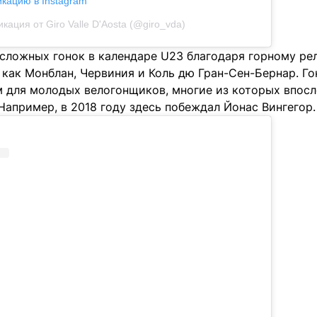
икацию в Instagram
кация от Giro Valle D'Aosta (@giro_vda)
 сложных гонок в календаре U23 благодаря горному р
 как Монблан, Червиния и Коль дю Гран-Сен-Бернар. Го
 для молодых велогонщиков, многие из которых впосл
апример, в 2018 году здесь побеждал Йонас Вингегор.