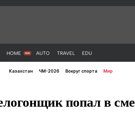
HOME
AUTO
TRAVEL
EDU
Казахстан
ЧМ-2026
Вокруг спорта
Мир
велогонщик попал в см
PORT
HEALTH
HOME
AUTO
Новости
порт
Новости
Новости