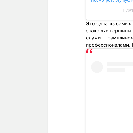
Посмотреть эту публ
Публи
Это одна из самых
знаковые вершины,
служит трамплином
профессионалами. Н