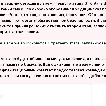
 в аварию сегодня во время первого этапа Giro Valle 
 гонки ему была оказана оперативная медицинская п
ни в Аосте, где он, к сожалению, скончался. Обстоя
их выясняют органы общественной безопасности. В с
омитет принял решение отменить второй этап, заплан
ворится в заявлении.
нка все же возобновится с третьего этапа, запланирова
м этапа будет объявлена минута молчания, а началь
н в память о Самуэле. Все официальные церемонии о
 Организационный комитет предоставляет командам
лжать ли гонку, начиная с третьего этапа", - добавил