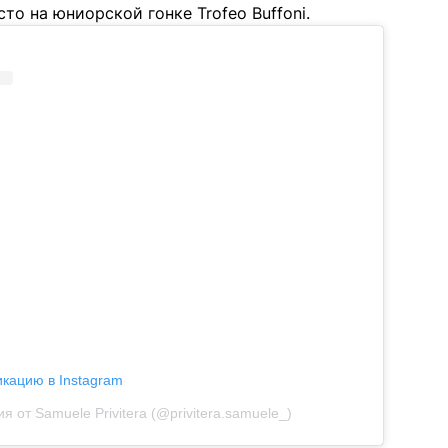
сто на юниорской гонке Trofeo Buffoni.
икацию в Instagram
я от Samuele Privitera (@privitera.samuele_)