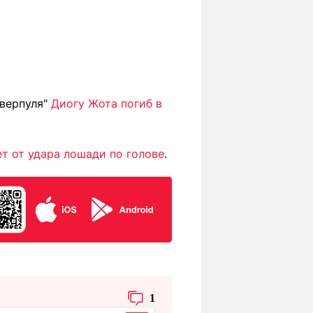
иверпуля"
Диогу Жота погиб в
ет от удара лошади по голове
.
1