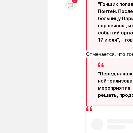
1
"Гонщик попал
Понтей. После
больницу Пари
пор неясны, 
событий оргк
17 июля", - го
Отмечается, что го
"Перед начало
нейтрализова
мероприятия.
решать, продо