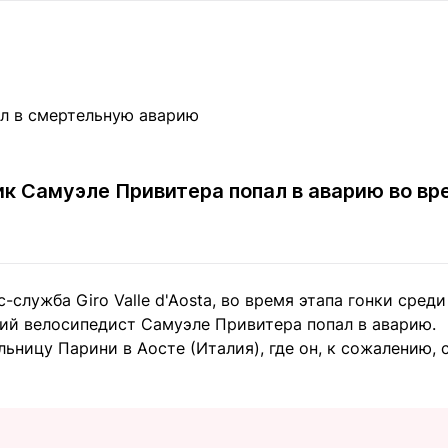
Статьи
округ спорта
Статьи
Полезное
ренды
Блоги
ига
Обзоры
емпионов
Спецпроек
к Самуэле Привитера попал в аварию во вре
Контакты редакции
Вакансии
Реклама
Пресс-центр
-служба Giro Valle d'Aosta, во время этапа гонки сред
клама
ий велосипедист Самуэле Привитера попал в аварию.
+7 (700) 3 888 188
льницу Парини в Аосте (Италия), где он, к сожалению, 