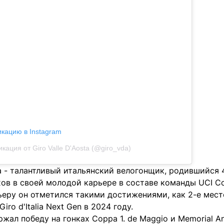
икацию в Instagram
кация от Giro Valle D'Aosta (@giro_vda)
 - талантливый итальянский велогонщик, родившийся 4
ов в своей молодой карьере в составе команды UCI Co
ьеру он отметился такими достижениями, как 2-е место н
iro d'Italia Next Gen в 2024 году.
жал победу на гонках Coppa 1. de Maggio и Memorial An