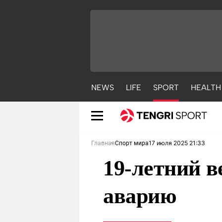
NEWS
LIFE
SPORT
HEALTH
17 июля 2025 21:33
Главная
Спорт мира
19-летний 
аварию
NEWS
LIFE
S
Новости
Красиво
С