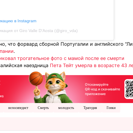
икацию в Instagram
кация от Giro Valle D'Aosta (@giro_vda)
но, что форвард сборной Португалии и английского "Л
спании
.
ковал трогательное фото с мамой после ее смерти
ралийская наездница
Пета Тейт умерла в возрасте 43 л
велосипедист
Смерть
молодость
Трагедия
Гонки