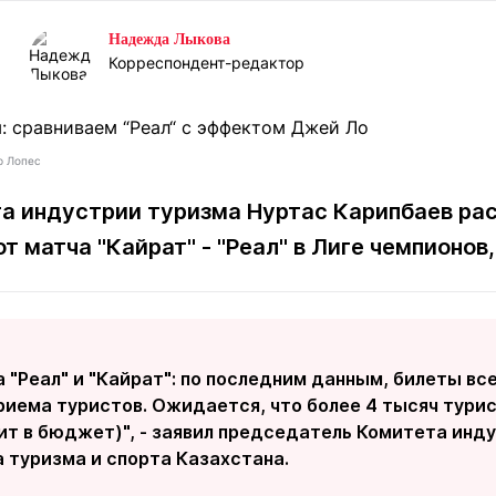
Статьи
округ спорта
Статьи
Полезное
Надежда Лыкова
ренды
Блоги
Корреспондент-редактор
ига
Обзоры
емпионов
Спецпроек
р Лопес
 индустрии туризма Нуртас Карипбаев рас
т матча "Кайрат" - "Реал" в Лиге чемпионов
Контакты редакции
Вакансии
Реклама
Пресс-центр
клама
+7 (700) 3 888 188
 "Реал" и "Кайрат": по последним данным, билеты вс
риема туристов. Ожидается, что более 4 тысяч тури
пит в бюджет)", - заявил председатель Комитета инд
 туризма и спорта Казахстана.