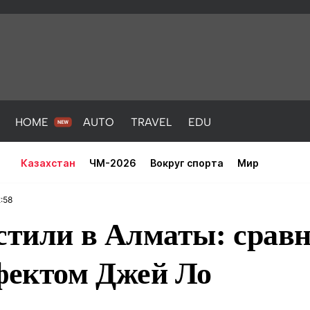
HOME
AUTO
TRAVEL
EDU
Казахстан
ЧМ-2026
Вокруг спорта
Мир
:58
астили в Алматы: срав
ффектом Джей Ло
PORT
HEALTH
HOME
AUTO
Новости
порт
Новости
Новости