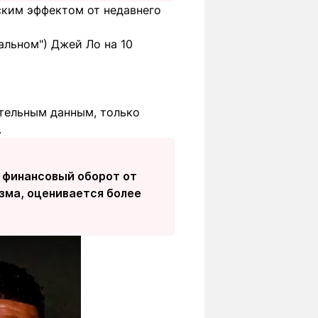
ским эффектом от недавнего
альном") Джей Ло на 10
ительным данным, только
.
й финансовый оборот от
зма, оценивается более