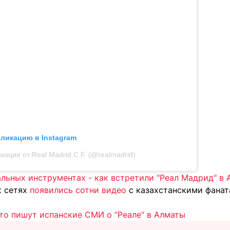
бликацию в Instagram
кация от Real Madrid C.F. (@realmadrid)
альных инструментах - как встретили "Реал Мадрид" в
х сетях
появились сотни видео
с казахстанскими фанат
что пишут испанские СМИ о “Реале“ в Алматы