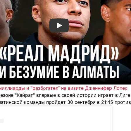
Смотреть видео YouTube
миллиарды и “разбогател“ на визите Дженнифер Лопес
езоне "Кайрат" впервые в своей истории играет в Лиг
атинской команды пройдет 30 сентября в 21:45 против