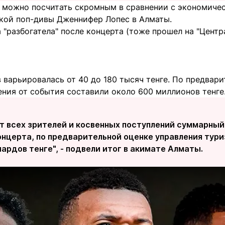
 можно посчитать скромным в сравнении с экономиче
кой поп-дивы Дженнифер Лопес в Алматы.
 "разбогатела" после концерта (тоже прошел на "Центр
 варьировалась от 40 до 180 тысяч тенге. По предвар
ения от события составили около 600 миллионов тенге
ат всех зрителей и косвенных поступлений суммарны
онцерта, по предварительной оценке управления тури
иардов тенге", - подвели итог в акимате Алматы.