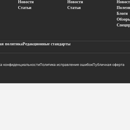
Новости
Новости
Новос
Статьи
Статьи
Полезн
Блоги
Обзор
Спецп
ая политика
Редакционные стандарты
ка конфиденциальности
Политика исправления ошибок
Публичная оферта