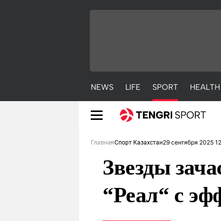
NEWS
LIFE
SPORT
HEALTH
29 сентября 2025 12
Главная
Спорт Казахстан
Звезды зач
“Реал“ с э
NEWS
LIFE
S
Новости
Красиво
С