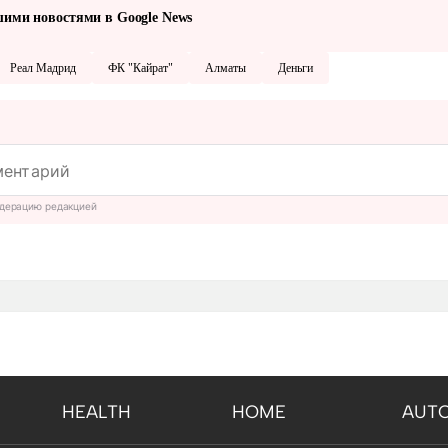
шими новостями в Google News
Реал Мадрид
ФК "Кайрат"
Алматы
Деньги
дерацию редакцией
HEALTH
HOME
AUT