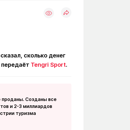
Вокруг света
Образование
Путевые
Учебные
заметки
заведения
Маршруты
ты
Заилийского
Алатау
сказал, сколько денег
, передаёт
Tengri Sport
.
Светлая тема
Мы в социальных сетях
е проданы. Созданы все
стов и 2-3 миллиардов
устрии туризма