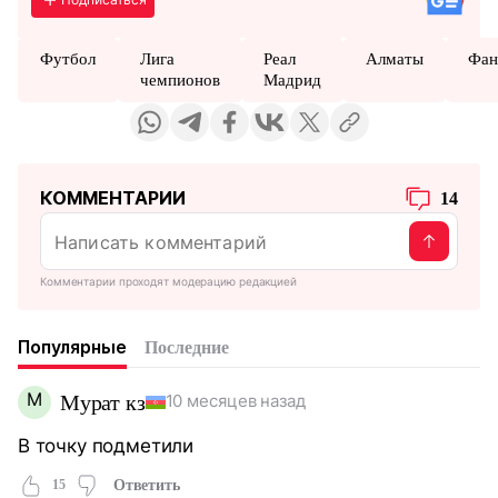
Футбол
Лига
Реал
Алматы
Фан
чемпионов
Мадрид
КОММЕНТАРИИ
14
Комментарии проходят модерацию редакцией
Популярные
Последние
М
Мурат кз
10 месяцев назад
В точку подметили
15
Ответить