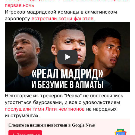
первая ночь
Игроков мадридской команды в алматинском
аэропорту
встретили сотни фанатов
.
Смотреть видео YouTube
Некоторые из тренеров "Реала" не постеснялись
угоститься баурсаками, и все с удовольствием
послушали гимн Лиги чемпионов
на народных
инструментах.
Следите за нашими новостями в Google News
Подписаться