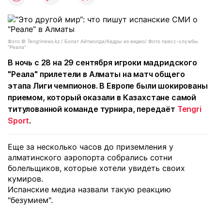
Фото ©️ Tengrinews.kz / Болат Айтмолда/Кадры из видео/ Фото пресс-службы
"Реала"
В ночь с 28 на 29 сентября игроки мадридского
"Реала" прилетели в Алматы на матч общего
этапа Лиги чемпионов. В Европе были шокированы
приемом, который оказали в Казахстане самой
титулованной команде турнира, передаёт
Tengri
Sport
.
Еще за несколько часов до приземления у
алматинского аэропорта собрались сотни
болельщиков, которые хотели увидеть своих
кумиров.
Испанские медиа назвали такую реакцию
"безумием".