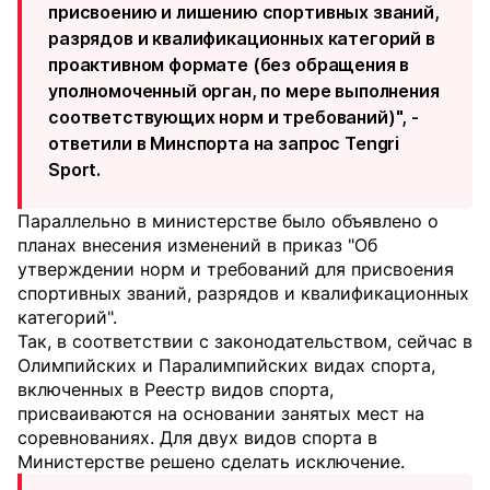
присвоению и лишению спортивных званий,
разрядов и квалификационных категорий в
проактивном формате (без обращения в
уполномоченный орган, по мере выполнения
соответствующих норм и требований)", -
ответили в Минспорта на запрос Tengri
Sport.
Параллельно в министерстве было объявлено о
планах внесения изменений в приказ "Об
утверждении норм и требований для присвоения
спортивных званий, разрядов и квалификационных
категорий".
Так, в соответствии с законодательством, сейчас в
Олимпийских и Паралимпийских видах спорта,
включенных в Реестр видов спорта,
присваиваются на основании занятых мест на
соревнованиях. Для двух видов спорта в
Министерстве решено сделать исключение.