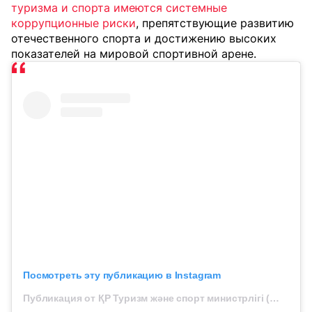
туризма и спорта имеются системные
коррупционные риски
, препятствующие развитию
отечественного спорта и достижению высоких
показателей на мировой спортивной арене.
Посмотреть эту публикацию в Instagram
Публикация от ҚР Туризм және спорт министрлігі (@turizm_sport_ministrligi)