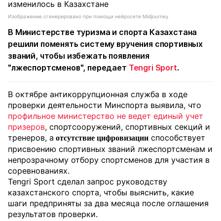
Изображение сгенерировано при помощи нейросети Midjourney
В Министерстве туризма и спорта Казахстана
решили поменять систему вручения спортивных
званий, чтобы избежать появления
"лжеспортсменов", передает
Tengri Sport
.
В октябре антикоррупционная служба в ходе
проверки деятельности Минспорта выявила, что
профильное министерство не ведет единый учет
призеров
, спортсооружений, спортивных секций и
тренеров, а
способствует
отсутствие цифровизации
присвоению спортивных званий лжеспортсменам и
непрозрачному отбору спортсменов для участия в
соревнованиях.
Tengri Sport сделал запрос руководству
казахстанского спорта, чтобы выяснить, какие
шаги предприняты за два месяца после оглашения
результатов проверки.