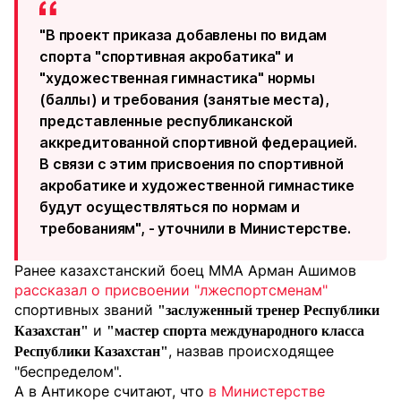
"В проект приказа добавлены по видам
спорта "спортивная акробатика" и
"художественная гимнастика" нормы
(баллы) и требования (занятые места),
представленные республиканской
аккредитованной спортивной федерацией.
В связи с этим присвоения по спортивной
акробатике и художественной гимнастике
будут осуществляться по нормам и
требованиям", - уточнили в Министерстве.
Ранее
казахстанский боец ММА Арман Ашимов
рассказал о присвоении "лжеспортсменам"
спортивных званий
"заслуженный тренер Республики
и
Казахстан"
"мастер спорта международного класса
, назвав происходящее
Республики Казахстан"
"беспределом".
А в Антикоре считают, что
в Министерстве