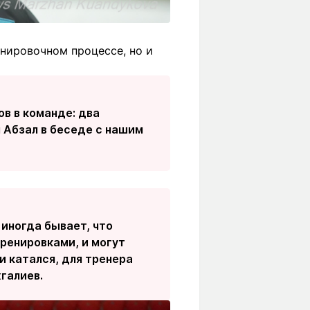
енировочном процессе, но и
в в команде: два
л Абзал в беседе с нашим
 иногда бывает, что
ренировками, и могут
ни катался, для тренера
жгалиев.