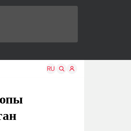
ропы
тан
TRAVEL
EDU
Моя страна
Новости