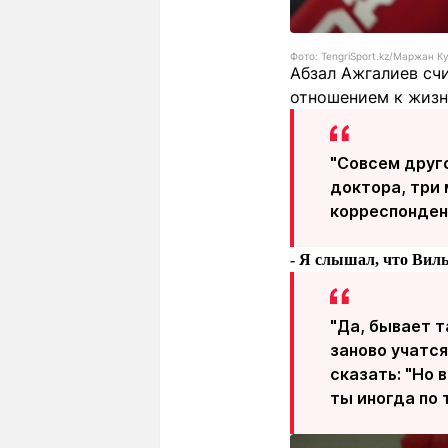
Фото: TengriSport.kz/Маржан 
Абзал Ажгалиев счи
отношением к жизн
"Совсем друг
доктора, три 
корреспонден
- Я слышал, что Виль
"Да, бывает т
заново учатс
сказать: "Но 
ты иногда по 