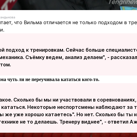
Куандыкова
тает, что Вильма отличается не только подходом в тр
и.
ой подход к тренировкам. Сейчас больше специалисто
механика. Съёмку ведем, анализ делаем", - рассказа
том.
ма чуть ли не переучивала кататься кого-то.
акое. Сколько бы мы ни участвовали в соревнованиях,
я кататься. Некоторые неспортсмены наблюдают за т
вы же уже хорошо катаетесь". Но нет. Сколько бы ты 
технике не то делаешь. Тренеру виднее", - ответил А