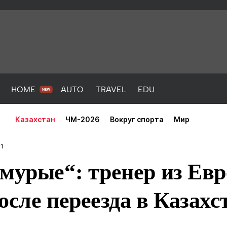
HOME
AUTO
TRAVEL
EDU
Казахстан
ЧМ-2026
Вокруг спорта
Мир
41
хмурые“: тренер из Ев
осле переезда в Казахс
PORT
HEALTH
HOME
AUTO
Новости
порт
Новости
Новости