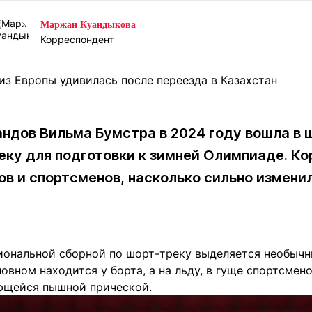
Статьи
округ спорта
Статьи
Полезное
Маржан Куандыкова
ренды
Блоги
Корреспондент
ига
Обзоры
емпионов
Спецпроек
ндов Вильма Бумстра в 2024 году вошла в 
еку для подготовки к зимней Олимпиаде. К
Контакты редакции
Вакансии
Реклама
Пресс-центр
ов и спортсменов, насколько сильно измени
клама
+7 (700) 3 888 188
иональной сборной по шорт-треку выделяется необычн
овном находится у борта, а на льду, в гуще спортсмено
ющейся пышной прической.