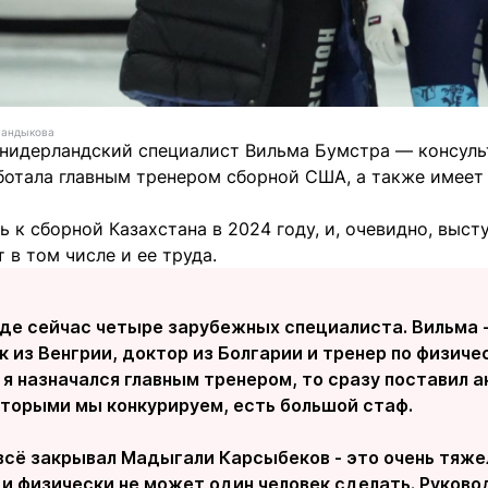
Куандыкова
 нидерландский специалист Вильма Бумстра — консульт
ботала главным тренером сборной США, а также имеет
 к сборной Казахстана в 2024 году, и, очевидно, выст
 в том числе и ее труда.
нде сейчас четыре зарубежных специалиста. Вильма -
 из Венгрии, доктор из Болгарии и тренер по физиче
 я назначался главным тренером, то сразу поставил ак
оторыми мы конкурируем, есть большой стаф.
всё закрывал Мадыгали Карсыбеков - это очень тяже
и физически не может один человек сделать. Руково