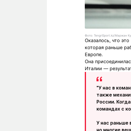
Фото: TengriSport.kz/Маржан 
Оказалось, что это
которая раньше ра
Европе.
Она присоединилась
Италии — результат
"У нас в кома
также механик
России. Когда
командах с к
У нас раньше 
но многие вещ