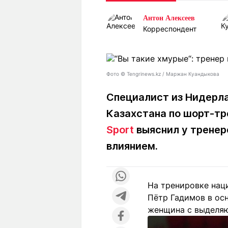
Статьи
Выгодно
В
Антон Алексеев
Погода
Полезно
Т
Корреспондент
Спецпроекты
Любопытно
Л
ч
Рейтинги
Гороскопы
Рецепты
Фото © Tengrinews.kz / Маржан Куандыкова
Специалист из Нидерла
Казахстана по шорт-тр
О проекте
Sport
выяснил у тренер
влиянием.
Редакция
Ре
+7 (777) 001 44 99
На тренировке нац
Пётр Гадимов в осн
женщина с выделя