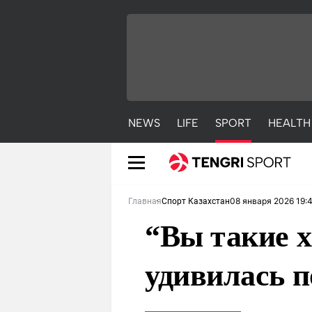
NEWS
LIFE
SPORT
HEALTH
08 января 2026 19:
Главная
Спорт Казахстан
“Вы такие 
удивилась п
NEWS
LIFE
S
Новости
Красиво
С