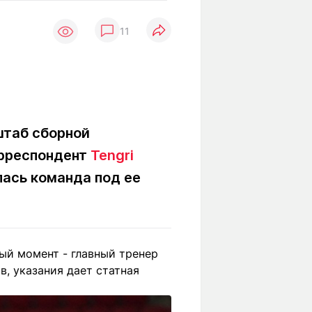
Вокруг света
Образование
11
Путевые
Учебные
заметки
заведения
Маршруты
ты
Заилийского
Алатау
штаб сборной
орреспондент
Tengri
Светлая тема
лась команда под ее
Мы в социальных сетях
ый момент - главный тренер
в, указания дает статная