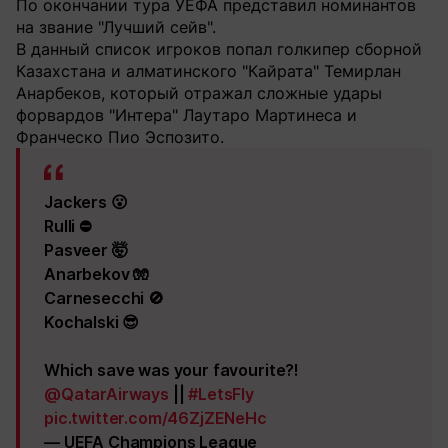
По окончании тура УЕФА представил номинантов
на звание "Лучший сейв".
В данный список игроков попал голкипер сборной
Казахстана и алматинского "Кайрата" Темирлан
Анарбеков, который отражал сложные удары
форвардов "Интера" Лаутаро Мартинеса и
Франческо Пио Эспозито.
Jackers 😮
Rulli ⛔️
Pasveer 🤯
Anarbekov 🧤
Carnesecchi 🚫
Kochalski 😎
Which save was your favourite?!
@QatarAirways
||
#LetsFly
pic.twitter.com/46ZjZENeHc
— UEFA Champions League