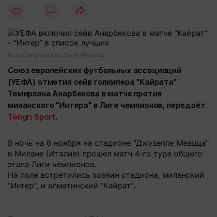
6
Фото ©️ Tengrinews.kz / Болат Айтмолда
Союз европейских футбольных ассоциаций
(УЕФА) отметил сейв голкипера "Кайрата"
Темирлана Анарбекова в матче против
миланского "Интера" в Лиге чемпионов, передаёт
Tengri Sport
.
В ночь на 6 ноября на стадионе "Джузеппе Меацца"
в Милане (Италия) прошел матч 4-го тура общего
этапа Лиги чемпионов.
На поле встретились хозяин стадиона, миланский
"Интер", и алматинский "Кайрат".