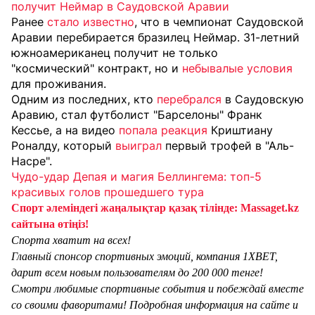
получит Неймар в Саудовской Аравии
Ранее
стало известно
, что в чемпионат Саудовской
Аравии перебирается бразилец Неймар. 31-летний
южноамериканец получит не только
"космический" контракт, но и
небывалые условия
для проживания.
Одним из последних, кто
перебрался
в Саудовскую
Аравию, стал футболист "Барселоны" Франк
Кессье, а на видео
попала реакция
Криштиану
Роналду, который
выиграл
первый трофей в "Аль-
Насре".
Чудо-удар Депая и магия Беллингема: топ-5
красивых голов прошедшего тура
Спорт әлеміндегі жаңалықтар қазақ тілінде: Massaget.kz
сайтына өтіңіз!
Спорта хватит на всех!
Главный спонсор спортивных эмоций, компания 1XBET,
дарит всем новым пользователям до 200 000 тенге!
Смотри любимые спортивные события и побеждай вместе
со своими фаворитами! Подробная информация на сайте и