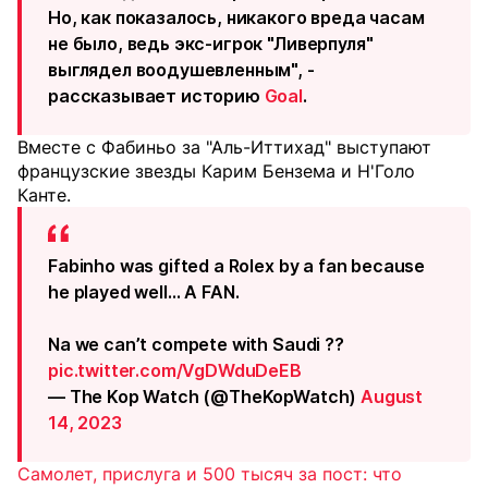
Но, как показалось, никакого вреда часам
не было, ведь экс-игрок "Ливерпуля"
выглядел воодушевленным", -
рассказывает историю
Goal
.
Вместе с Фабиньо за "Аль-Иттихад" выступают
французские звезды Карим Бензема и Н'Голо
Канте.
Fabinho was gifted a Rolex by a fan because
he played well… A FAN.
Na we can’t compete with Saudi ??
pic.twitter.com/VgDWduDeEB
— The Kop Watch (@TheKopWatch)
August
14, 2023
Самолет, прислуга и 500 тысяч за пост: что