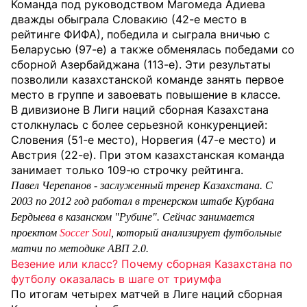
Команда под руководством Магомеда Адиева
дважды обыграла Словакию (42-е место в
рейтинге ФИФА), победила и сыграла вничью с
Беларусью (97-е) а также обменялась победами со
сборной Азербайджана (113-е). Эти результаты
позволили казахстанской команде занять первое
место в группе и завоевать повышение в классе.
В дивизионе B Лиги наций сборная Казахстана
столкнулась с более серьезной конкуренцией:
Словения (51-е место), Норвегия (47-е место) и
Австрия (22-е). При этом казахстанская команда
занимает только 109-ю строчку рейтинга.
Павел Черепанов - заслуженный тренер Казахстана. С
2003 по 2012 год работал в тренерском штабе Курбана
Бердыева в казанском "Рубине". Сейчас занимается
проектом
Soccer Soul
, который анализирует футбольные
матчи по методике АВП 2.0.
Везение или класс? Почему сборная Казахстана по
футболу оказалась в шаге от триумфа
По итогам четырех матчей в Лиге наций сборная