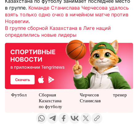
Казахстана по футболу занимает последнее место
в группе.
Команде Станислава Черчесова удалось
взять только одно очко в ничейном матче против
Норвегии
.
В группе сборной Казахстана в Лиге наций
определились новые лидеры
Футбол
Сборная
Черчесов
тренер
Казахстана
Станислав
по футболу