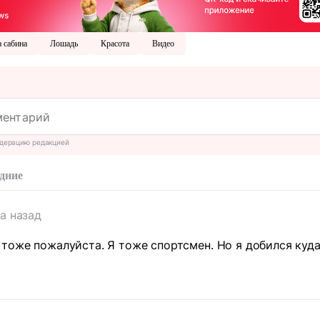
 сабина
Лошадь
Красота
Видео
дерацию редакцией
дние
да назад
тоже пожалуйста. Я тоже спортсмен. Но я добился куда 