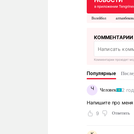
Волейбол
алтынбекова
КОММЕНТАРИИ
Комментарии проходят мо
Популярные
После
Ч
2 го
Человек
Напишите про меня 
9
Ответить
К