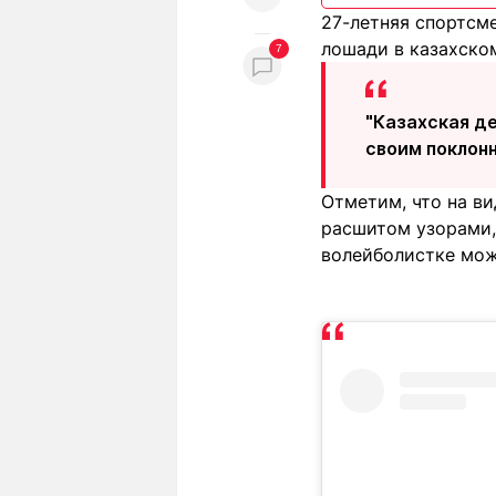
27-летняя спортсм
лошади в казахском
7
"Казахская де
своим поклон
Отметим, что на ви
расшитом узорами,
волейболистке мож