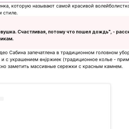
енка, которую называют самой красивой волейболистко
 стиле.
вушка. Счастливая, потому что пошел дождь", - рас
никам.
део Сабина запечатлена в традиционном головном убор
 и с украшением өңіржиек (традиционное колье - прим
но заметить массивные сережки с красным камнем.