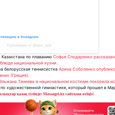
бликацию в Instagram
Публикация от @spor_tjob
й Казахстана по плаванию
Софья Сподаренко рассказала
блюде национальной кухни.
ра белорусская теннисистка
Арина Соболенко опублико
инах (Греция).
Эльжана Таниева в национальном костюме покорила ис
 по художественной гимнастике, который прошел в Мар
лықтар қазақ тілінде: Massaget.kz сайтына өтіңіз!