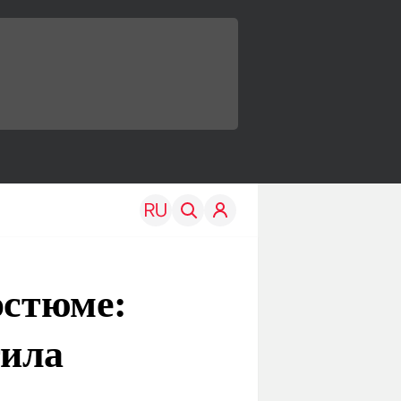
остюме:
тила
TRAVEL
EDU
Моя страна
Новости