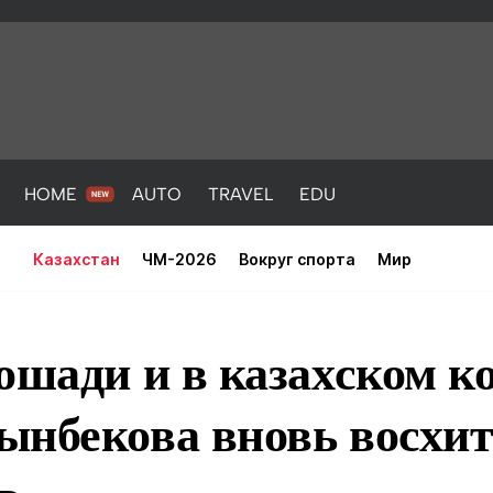
HOME
AUTO
TRAVEL
EDU
Казахстан
ЧМ-2026
Вокруг спорта
Мир
ошади и в казахском к
ынбекова вновь восхи
PORT
HEALTH
HOME
AUTO
Новости
порт
Новости
Новости