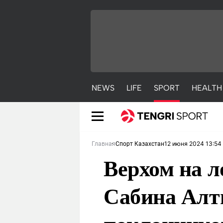
NEWS
LIFE
SPORT
HEALTH
12 июня 2024 13:54
Главная
Спорт Казахстан
Верхом на л
Сабина Алт
NEWS
LIFE
S
Новости
Красиво
С