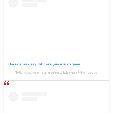
Посмотреть эту публикацию в Instagram
Публикация от 𝙏𝙖𝙣𝙞𝙮𝙚𝙫𝙖 𝙀𝙡𝙯𝙝𝙖𝙣𝙖 (@taniyevae)