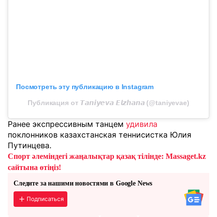
Посмотреть эту публикацию в Instagram
Публикация от 𝙏𝙖𝙣𝙞𝙮𝙚𝙫𝙖 𝙀𝙡𝙯𝙝𝙖𝙣𝙖 (@taniyevae)
Ранее экспрессивным танцем
удивила
поклонников казахстанская теннисистка Юлия
Путинцева.
Спорт әлеміндегі жаңалықтар қазақ тілінде: Massaget.kz
сайтына өтіңіз!
Следите за нашими новостями в Google News
Подписаться