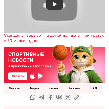
Смотреть видео YouTube
Скандал в "Барысе": на детей нет денег при тратах
в 50 миллиардов
Хоккей
Барыс
семья
Астана
КХЛ