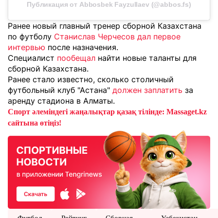
Публикация от Abbosbek Fayzullaev (@abbos.fs)
Ранее новый главный тренер сборной Казахстана
по футболу
Станислав Черчесов дал первое
интервью
после назначения.
Специалист
пообещал
найти новые таланты для
сборной Казахстана.
Ранее стало известно, сколько столичный
футбольный клуб "Астана"
должен заплатить
за
аренду стадиона в Алматы.
Спорт әлеміндегі жаңалықтар қазақ тілінде: Massaget.kz
сайтына өтіңіз!
Футбол
Рейтинг
Сборная
Узбекистан