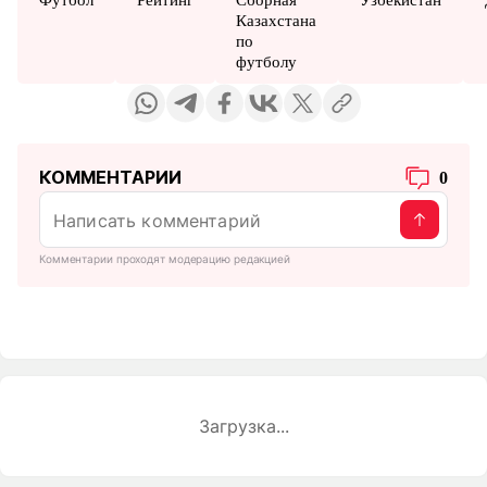
Казахстана
по
футболу
КОММЕНТАРИИ
0
Комментарии проходят модерацию редакцией
Загрузка...