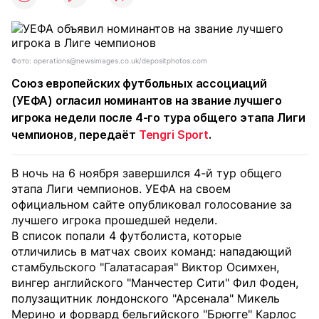
Фото: operations@newsimages.co.uk/depositphotos.com
Союз европейских футбольных ассоциаций
(УЕФА) огласил номинантов на звание лучшего
игрока недели после 4-го тура общего этапа Лиги
чемпионов, передаёт
Tengri Sport
.
В ночь на 6 ноября завершился 4-й тур общего
этапа Лиги чемпионов. УЕФА на своем
официальном сайте опубликовал голосование за
лучшего игрока прошедшей недели.
В список попали 4 футболиста, которые
отличились в матчах своих команд: нападающий
стамбульского "Галатасарая" Виктор Осимхен,
вингер английского "Манчестер Сити" Фил Фоден,
полузащитник лондонского "Арсенала" Микель
Мерино и форвард бельгийского "Брюгге" Карлос