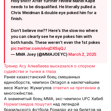
Holy shit!!! After further review Manel Kape
needs to be disqualified. He literally pulled a
Chris Weidman & double eye poked him for a
finish.
Don’t believe me?? Here’s the slow mo where
you can clearly see he eye pokes him with
both hands. These weren’t even the 1st pokes
pic.twitter.com/olvqDXSqQJ
— MMA Joey (@MMAJOEYC)
March 2, 2025
Тренер Асу Алмабаева высказался о спорном
судействе и тычке в глаза
Ранее казахстанский боец смешанных
единоборств, чемпион Oktagon в наилегчайшем
весе Жалгас Жумагулов
ответил на претензии
о
многожёнстве.
А знаменитый боец ММА, экс-чемпион UFC Хабиб
Нурмагомедов пошутил
над легендой
бразильского футбола Роналдо из-за билетов на