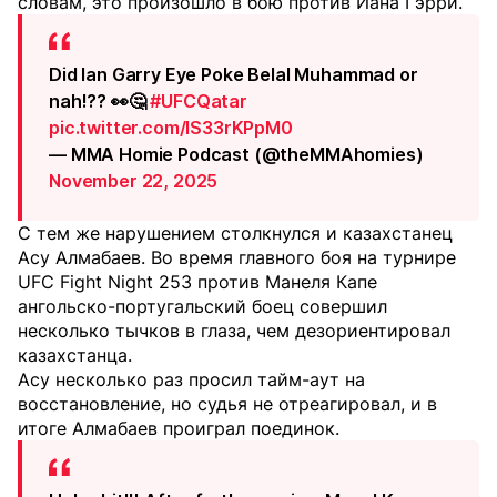
словам, это произошло в бою против Иана Гэрри.
Did Ian Garry Eye Poke Belal Muhammad or
nah!?? 👀🤔
#UFCQatar
pic.twitter.com/lS33rKPpM0
— MMA Homie Podcast (@theMMAhomies)
November 22, 2025
С тем же нарушением столкнулся и казахстанец
Асу Алмабаев. Во время главного боя на турнире
UFC Fight Night 253 против Манеля Капе
ангольско-португальский боец совершил
несколько тычков в глаза, чем дезориентировал
казахстанца.
Асу несколько раз просил тайм-аут на
восстановление, но судья не отреагировал, и в
итоге Алмабаев проиграл поединок.