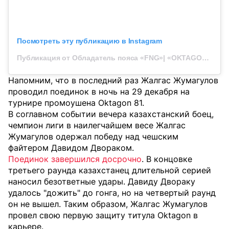
Посмотреть эту публикацию в Instagram
Публикация от Обладатель пояса «FNG»| «OKTAGON» (@zhumagulov_zhalgas)
Напомним, что в последний раз Жалгас Жумагулов
проводил поединок в ночь на 29 декабря на
турнире промоушена Oktagon 81.
В соглавном событии вечера казахстанский боец,
чемпион лиги в наилегчайшем весе Жалгас
Жумагулов одержал победу над чешским
файтером Давидом Двораком.
Поединок завершился досрочно
. В концовке
третьего раунда казахстанец длительной серией
наносил безответные удары. Давиду Двораку
удалось "дожить" до гонга, но на четвертый раунд
он не вышел. Таким образом, Жалгас Жумагулов
провел свою первую защиту титула Oktagon в
карьере.