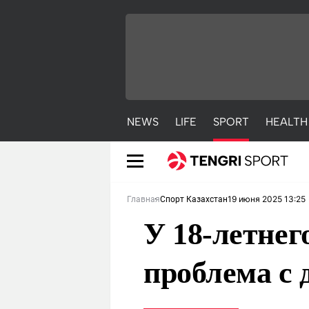
NEWS
LIFE
SPORT
HEALTH
19 июня 2025 13:25
Главная
Спорт Казахстан
У 18-летне
проблема с
NEWS
LIFE
S
Новости
Красиво
С