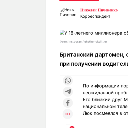
Статьи
Выгодно
В
Николай Пичененко
Погода
Полезно
Т
Корреспондент
Спецпроекты
Любопытно
Л
ч
Рейтинги
Гороскопы
Рецепты
Фото: Instagram/lukethenukelittler
Британский дартсмен, 
при получении водител
О проекте
По информации пор
Редакция
Ре
неожиданной пробл
+7 (777) 001 44 99
Его близкий друг М
национальном телев
Люк посмеялся в от