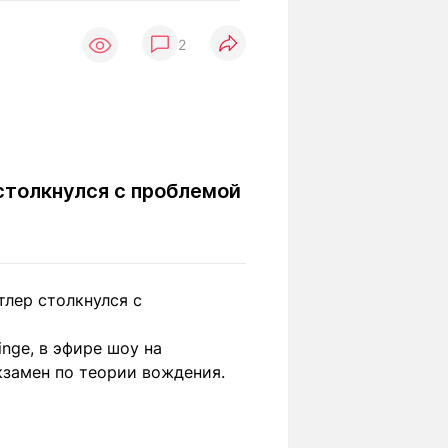
Вокруг света
Образование
2
Путевые
Учебные
заметки
заведения
Маршруты
ты
Заилийского
Алатау
столкнулся с проблемой
Светлая тема
тлер столкнулся с
Мы в социальных сетях
nge, в эфире шоу на
кзамен по теории вождения.