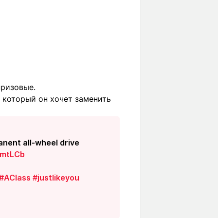
призовые.
а который он хочет заменить
nent all-wheel drive
iEmtLCb
#AClass
#justlikeyou