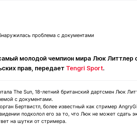
Статьи
округ спорта
Статьи
Полезное
ренды
Блоги
ига
Обзоры
емпионов
Спецпроек
самый молодой чемпион мира Люк Литтлер 
ьских прав, передает
Tengri Sport
.
Контакты редакции
Вакансии
Реклама
Пресс-центр
тала The Sun, 18-летний британский дартсмен Люк Лит
клама
емой с документами.
+7 (700) 3 888 188
орган Бертвистл, более известный как стример AngryGi
идении подколол его за то, что Люк не может сдать э
вет на шутки от стримера.