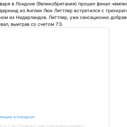
нваря в Лондоне (Великобритания) прошел финал чемпи
ундеркинд из Англии Люк Литтлер встретился с трехкр
ном из Нидерландов. Литтлер, уже сенсационно добрав
ал, выиграв со счетом 7:3.
икацию в Instagram
 от Luke TheNuke Littler (@lukethenukelittler)