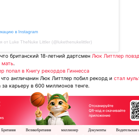
икацию в Instagram
 от Luke TheNuke Littler (@lukethenukelittler)
 что британский 18-летний дартсмен
Люк Литтлер повзд
о мать
.
р попал в Книгу рекордов Гиннесса
 что англичанин
Люк Литтлер побил рекорд и
стал мул
за карьеру в 600 миллионов тенге.
Британия
Великобритания
миллионер
Документы
Водительские 