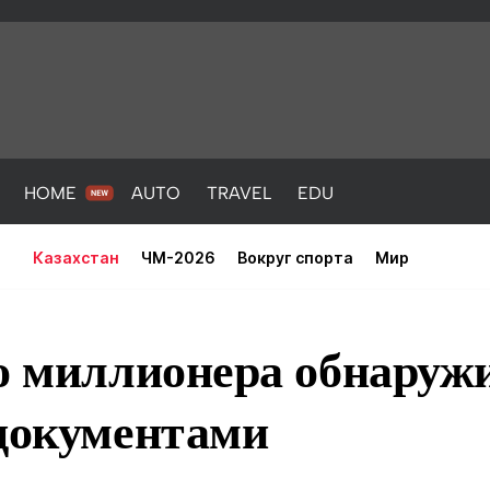
HOME
AUTO
TRAVEL
EDU
Казахстан
ЧМ-2026
Вокруг спорта
Мир
го миллионера обнаруж
 документами
PORT
HEALTH
HOME
AUTO
Новости
порт
Новости
Новости