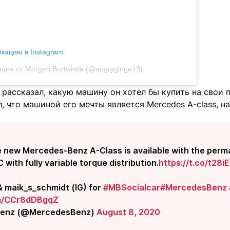
икацию в Instagram
ция от Morgan Burtwistle (@angryginge13)
рассказал, какую машину он хотел бы купить на свои 
, что машиной его мечты является Mercedes A-class, н
 new Mercedes-Benz A-Class is available with the perma
with fully variable torque distribution.
https://t.co/t28
& maik_s_schmidt (IG) for
#MBSocialcar
#MercedesBenz
om/CCr8dDBgqZ
Benz (@MercedesBenz)
August 8, 2020