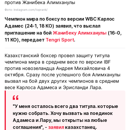
Фото: instagram.com/toprank/
Чемпион мира по боксу по версии WBC Карлос
Адамес (24-1, 18 КО) заявил, что выслал
приглашение на бой
Жанибеку Алимханулы
(16-0,
11 КО), передает
Tengri Sport
.
Казахстанский боксер провел защиту титула
чемпиона мира в среднем весе по версии IBF
против новозеландца Андрея Михайловича 4
октября. Сразу после успешного боя Алимханулы
вызвал на бой двух других чемпионов в среднем
весе Карлоса Адамеса и Эрисланди Лара.
"У меня осталось всего два титула. которые
нужно собрать. Хочу вызвать на поединок
Адамеса и Лару, мы открыты на любые
соглашения", -
заявил
казахстанец.