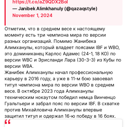
https://t.co/aZ9QDX2BoI
— Janibek Alimkhanuly (@qazaqstyle)
November 1, 2024
Отметим, что в среднем весе к настоящему
моменту есть три чемпиона мира по версии
разных организаций. Помимо Жанибека
Алимханулы, который владеет поясами IBF и WBO,
это доминиканец Карлос Адамес (24-1, 18 КО) по
версии WBC и Эрисланди Лара (30-3-3) из Кубы по
версии WBA.
Жанибек Алимханулы начал профессиональную
карьеру в 2016 году, а уже в 11-м бою завоевал
титул чемпиона мира по версии WBO в среднем
весе. В октябре 2023 года Алимханулы
техническим нокаутом победил немца Винченцо
Гуальтьери и забрал пояс по версии IBF. В схватке
против Михайловича Алимханулы впервые
защитил титул и одержал 16-ю победу в 16 боях.