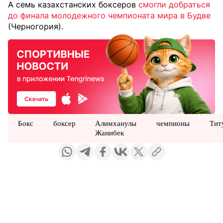
А семь казахстанских боксеров
смогли добраться
до финала молодежного чемпионата мира в Будве
(Черногория).
Бокс
боксер
Алимханулы
чемпионы
Тит
Жанибек