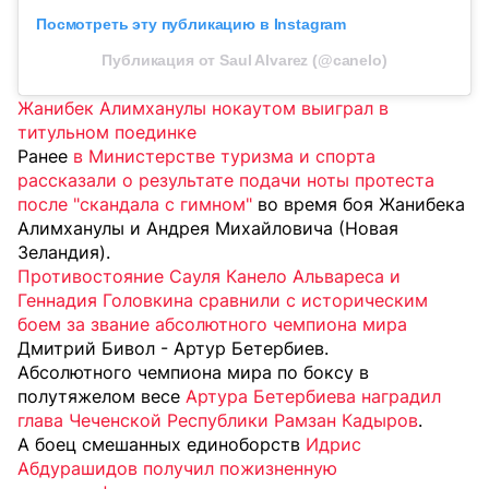
Посмотреть эту публикацию в Instagram
Публикация от Saul Alvarez (@canelo)
Жанибек Алимханулы нокаутом выиграл в
титульном поединке
Ранее
в Министерстве туризма и спорта
рассказали о результате подачи ноты протеста
после "скандала с гимном"
во время боя Жанибека
Алимханулы и Андрея Михайловича (Новая
Зеландия).
Противостояние Сауля Канело Альвареса и
Геннадия Головкина сравнили с историческим
боем за звание абсолютного чемпиона мира
Дмитрий Бивол - Артур Бетербиев.
Абсолютного чемпиона мира по боксу в
полутяжелом весе
Артура Бетербиева наградил
глава Чеченской Республики Рамзан Кадыров
.
А боец смешанных единоборств
Идрис
Абдурашидов получил пожизненную