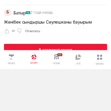
Б
Батыр
2 года назад
Жәнібек сындыршы Сәулешканы бауырым
10
Ответить
8 комментариев
Загрузка...