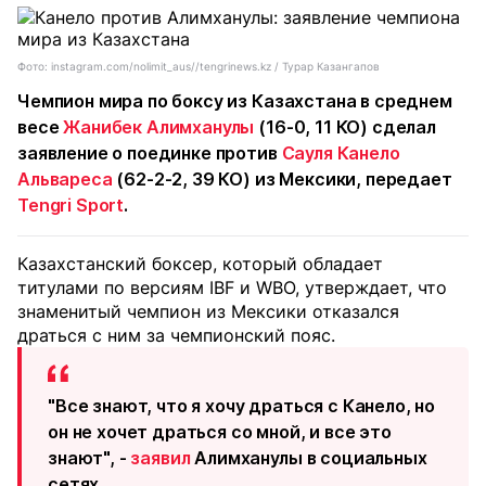
Фото: instagram.com/nolimit_aus//tengrinews.kz / Турар Казангапов
Чемпион мира по боксу из Казахстана в среднем
весе
Жанибек Алимханулы
(16-0, 11 КО) сделал
заявление о поединке против
Сауля Канело
Альвареса
(62-2-2, 39 КО) из Мексики, передает
Tengri Sport
.
Казахстанский боксер, который обладает
титулами по версиям IBF и WBO, утверждает, что
знаменитый чемпион из Мексики отказался
драться с ним за чемпионский пояс.
"Все знают, что я хочу драться с Канело, но
он не хочет драться со мной, и все это
знают", -
заявил
Алимханулы в социальных
сетях.