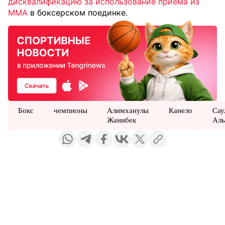
дисквалификацию за использование приема из
MMA
в боксерском поединке.
Бокс
чемпионы
Алимханулы
Канело
Сау
Жанибек
Аль