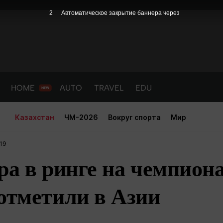
1
Автоматическое закрытие баннера через
HOME
AUTO
TRAVEL
EDU
Казахстан
ЧМ-2026
Вокруг спорта
Мир
19
ра в ринге на чемпион
отметили в Азии
PORT
HEALTH
HOME
AUTO
Новости
порт
Новости
Новости