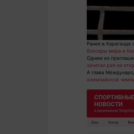
Ранее в Караганде
боксеры мира и Ка
Одним из приглаше
зачитал рэп на от
А глава Междунаро
олимпийской чемпи
Бокс
боксер
Каз