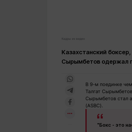
Кадры из видео
Казахстанский боксер,
Сырымбетов одержал п
В 9-м поединке че
Талгат Сырымбетов
Сырымбетов стал а
(ASBC).
"Бокс - это н