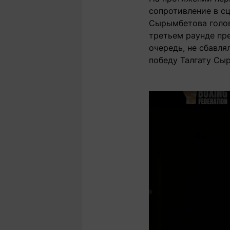
сопротивление в сц
Сырымбетова голов
третьем раунде пре
очередь, не сбавля
победу Талгату Сы