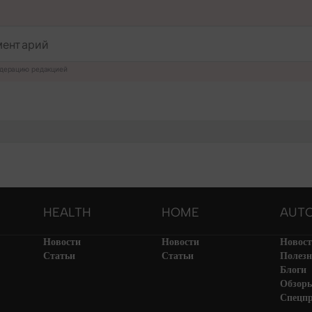
дерацию редакцией
HEALTH
HOME
AUT
Новости
Новости
Новос
Статьи
Статьи
Полезн
Блоги
Обзор
Спецп