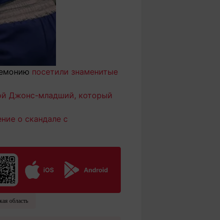
еремонию
посетили знаменитые
ой Джонс-младший, который
ение о скандале с
кая область