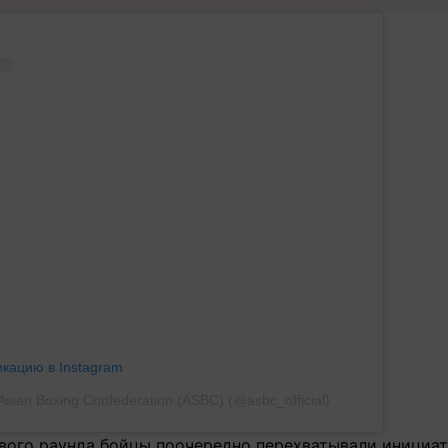
икацию в Instagram
sian Boxing Confederation (ASBC) (@asbc_official)
вого раунда бойцы поочередно перехватывали инициат