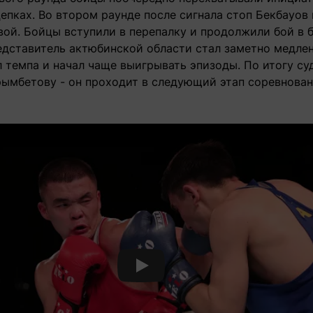
епках. Во втором раунде после сигнала стоп Бекбауов 
ой. Бойцы вступили в перепалку и продолжили бой в б
дставитель актюбинской области стал заметно медленн
л темпа и начал чаще выигрывать эпизоды. По итогу с
рымбетову - он проходит в следующий этап соревнован
Смотреть видео YouTube