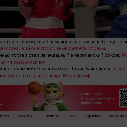
 состоялось открытие чемпионата страны по боксу. Ц
захстана, а также спортивные деятели страны
.
нных гостей стал легендарный американский боксер
Р
крытии соревнования
.
дного олимпийского комитета Томас Бах сделал
заявл
онкой по боксу из Алжира Иман Хелиф
.
ахстан
казахстанец
Чемпионат
Танец
Караганда
Карагандинс