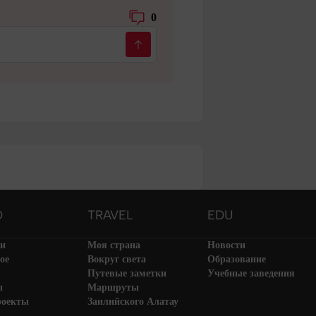
0
O
TRAVEL
EDU
ти
Моя страна
Новости
ое
Вокруг света
Образование
Путевые заметки
Учебные заведения
ы
Маршруты
роекты
Заилийского Алатау