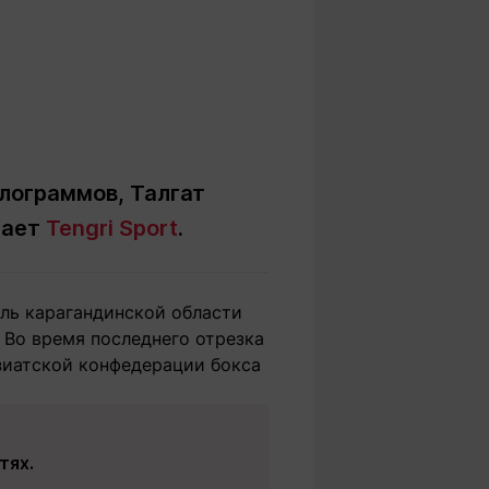
лограммов, Талгат
дает
Tengri Sport
.
ель карагандинской области
 Во время последнего отрезка
зиатской конфедерации бокса
тях.