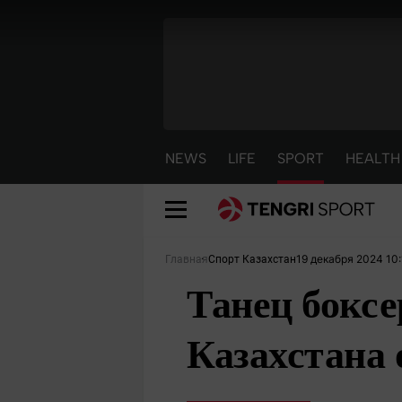
NEWS
LIFE
SPORT
HEALTH
19 декабря 2024 10:
Главная
Спорт Казахстан
Танец боксе
Казахстана 
NEWS
LIFE
S
Новости
Красиво
С