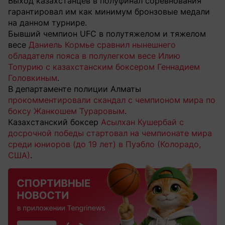
Выход казахстанцев в полуфинал соревнования
гарантировал им как минимум бронзовые медали
на данном турнире.
Бывший чемпион UFC в полутяжелом и тяжелом
весе
Даниель Кормье сравнил нынешнего
обладателя пояса в полулегком весе Илию
Топурию с казахстанским боксером Геннадием
Головкиным
.
В департаменте полиции Алматы
прокомментировали скандал с чемпионом мира по
боксу Жанкошем Тураровым
.
Казахстанский боксер
Асылхан Кушербай с
досрочной победы стартовал на чемпионате мира
среди юниоров (до 19 лет) в Пуэбло (Колорадо,
США)
.