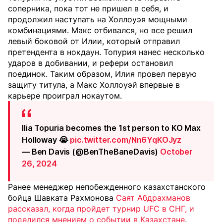
соперника, пока тот не пришел в себя, и
продолжил наступать на Холлоуэя мощными
комбинациями. Макс отбивался, но все решил
левый боковой от Илии, который отправил
претендента в нокдаун. Топурия нанес несколько
ударов в добивании, и рефери остановил
поединок. Таким образом, Илия провел первую
защиту титула, а Макс Холлоуэй впервые в
карьере проиграл нокаутом.
Ilia Topuria becomes the 1st person to KO Max
Holloway 😭
pic.twitter.com/Nn6YqKOJyz
— Ben Davis (@BenTheBaneDavis)
October
26, 2024
Ранее менеджер непобежденного казахстанского
бойца Шавката Рахмонова
Саят Абдрахманов
рассказал, когда пройдет турнир UFC в СНГ, и
поделился мнением о событии в Казахстане
.