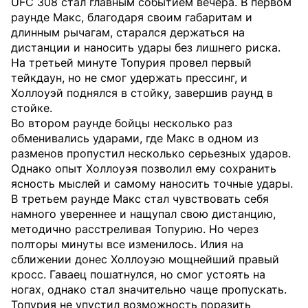
UFC 308 стал главным событием вечера. В первом
раунде Макс, благодаря своим габаритам и
длинным рычагам, старался держаться на
дистанции и наносить удары без лишнего риска.
На третьей минуте Топурия провел первый
тейкдаун, но не смог удержать прессинг, и
Холлоуэй поднялся в стойку, завершив раунд в
стойке.
Во втором раунде бойцы несколько раз
обменивались ударами, где Макс в одном из
разменов пропустил несколько серьезных ударов.
Однако опыт Холлоуэя позволил ему сохранить
ясность мыслей и самому наносить точные удары.
В третьем раунде Макс стал чувствовать себя
намного увереннее и нащупал свою дистанцию,
методично расстреливая Топурию. Но через
полторы минуты все изменилось. Илия на
сближении донес Холлоуэю мощнейший правый
кросс. Гаваец пошатнулся, но смог устоять на
ногах, однако стал значительно чаще пропускать.
Топурия не упустил возможность поразить