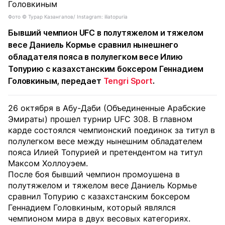
Фото ©️ Турар Казангапов/ Instagram: iliatopuria
Бывший чемпион UFC в полутяжелом и тяжелом
весе Даниель Кормье сравнил нынешнего
обладателя пояса в полулегком весе Илию
Топурию с казахстанским боксером Геннадием
Головкиным, передает
Tengri Sport
.
26 октября в Абу-Даби (Объединенные Арабские
Эмираты) прошел турнир UFC 308. В главном
карде состоялся чемпионский поединок за титул в
полулегком весе между нынешним обладателем
пояса Илией Топурией и претендентом на титул
Максом Холлоуэем.
После боя бывший чемпион промоушена в
полутяжелом и тяжелом весе Даниель Кормье
сравнил Топурию с казахстанским боксером
Геннадием Головкиным, который являлся
чемпионом мира в двух весовых категориях.