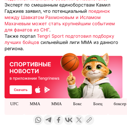
Эксперт по смешанным единоборствам Камил
Гаджиев заявил, что потенциальный
поединок
между Шавкатом Рахмоновым и Исламом
Махачевым может стать крупнейшим событием
для фанатов из СНГ
.
Также портал
Tengri Sport подготовил подборку
лучших бойцов
сильнейшей лиги ММА из данного
региона.
UFC
MMA
ММА
Бокс
Боец
боксер