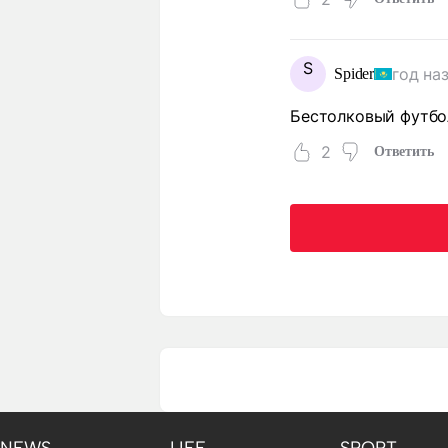
S
год на
Spider
Бестолковый футбо
2
Ответить