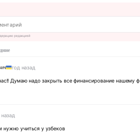
дерацию редакцией
дние
год назад
вич
час!! Думаю надо закрыть все финансирование нашему 
 назад
 нужно учиться у узбеков