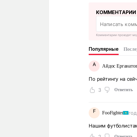
КОММЕНТАРИИ
Комментарии проходят мо
Популярные
После
А
Айдос Ерганато
По рейтингу на сей
3
Ответить
F
год
FooFighter
Нашим футболистам
2
Ответить