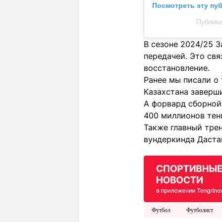
Посмотреть эту пу
Публика
В сезоне 2024/25 З
передачей. Это св
восстановление.
Ранее мы писали о
Казахстана заверш
А форвард сборной
400 миллионов тенг
Также главный тре
вундеркинда Даста
Футбол
Футболист