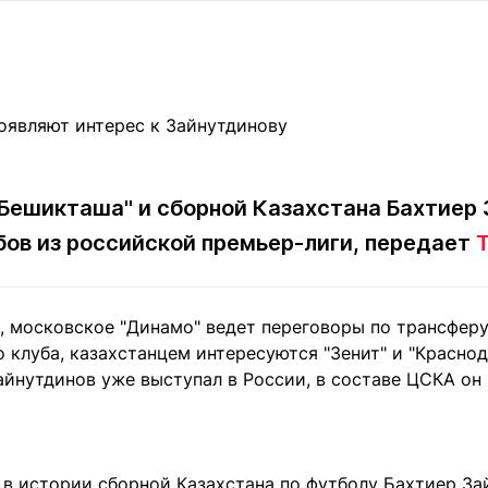
Статьи
округ спорта
Статьи
Полезное
ренды
Блоги
ига
Обзоры
емпионов
Спецпроек
Бешикташа" и сборной Казахстана Бахтиер
бов из российской премьер-лиги, передает
T
Контакты редакции
Вакансии
Реклама
Пресс-центр
, московское "Динамо" ведет переговоры по трансфер
клама
клуба, казахстанцем интересуются "Зенит" и "Краснод
+7 (700) 3 888 188
йнутдинов уже выступал в России, в составе ЦСКА он п
в истории сборной Казахстана по футболу Бахтиер Зай