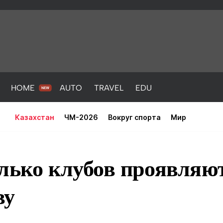
HOME
AUTO
TRAVEL
EDU
Казахстан
ЧМ-2026
Вокруг спорта
Мир
лько клубов проявляют
ву
PORT
HEALTH
HOME
AUTO
Новости
порт
Новости
Новости