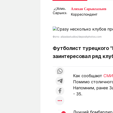
Статьи
Выгодно
В
Алихан Сарыкхазыев
Погода
Полезно
Т
Корреспондент
Спецпроекты
Любопытно
Л
ч
Рейтинги
Гороскопы
Рецепты
Фото: alizadastudios/depositphotos.com
Футболист турецкого "
заинтересовал ряд клу
О проекте
Как сообщают
СМИ
Редакция
Ре
Помимо столичного 
+7 (777) 001 44 99
Напомним, ранее За
- 35.
Лучший бомбардир 