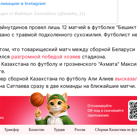
бликацию в Instagram
ция от Bakhtiyor Zainutdinov (@bateka_11)
айнутдинов провел лишь 12 матчей в футболке "Бешикт
язано с травмой подколенного сухожилия. Футболист н
 том, что товарищеский матч между сборной Беларуси
ился
разгромной победой хозяев
стадиона.
 Казахстана по футболу и грозненского "Ахмата" Мак
е.
нер сборной Казахстана по футболу Али Алиев
высказал
на Сатпаева сразу в две команды на ближайшие матчи.
Трансфер
Казахстан
Турция
Россия
Сборная Казахстана по фу