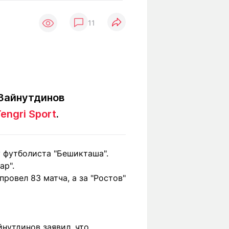
Вокруг света
Образование
11
Путевые
Учебные
заметки
заведения
Маршруты
ты
Заилийского
Алатау
 Зайнутдинов
engri Sport
.
Светлая тема
у футболиста "Бешикташа".
Мы в социальных сетях
ар".
ровел 83 матча, а за "Ростов"
нутдинов заявил, что