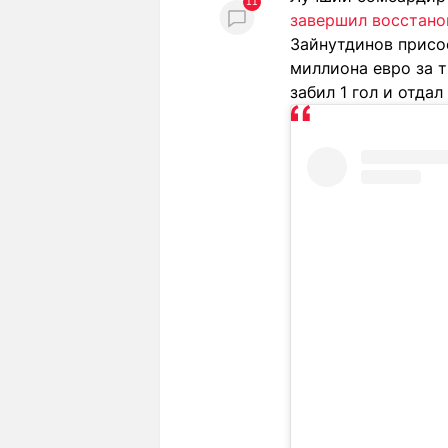
11
завершил восстано
Зайнутдинов присое
миллиона евро за т
забил 1 гол и отда