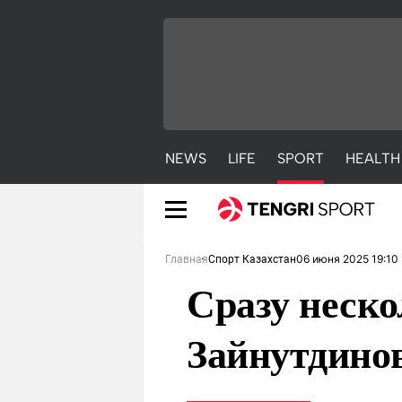
NEWS
LIFE
SPORT
HEALTH
06 июня 2025 19:10
Главная
Спорт Казахстан
Сразу неско
Зайнутдино
NEWS
LIFE
S
Новости
Красиво
С