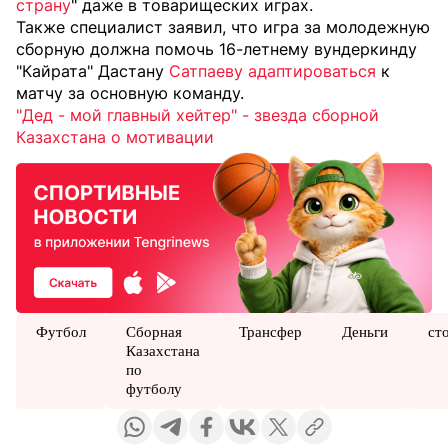
страну
" даже в товарищеских играх.
Также специалист заявил, что игра за молодежную
сборную должна помочь 16-летнему вундеркинду
"Кайрата" Дастану
Сатпаеву адаптироваться
к
матчу за основную команду.
"Дед - мой главный хейтер" - звезда сборной
Казахстана о мотивации
Футбол
Сборная
Трансфер
Деньги
ст
Казахстана
по
футболу