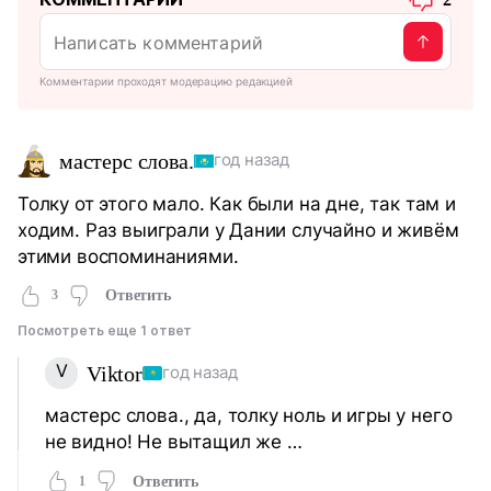
Комментарии проходят модерацию редакцией
мастерс слова.
год назад
Толку от этого мало. Как были на дне, так там и
ходим. Раз выиграли у Дании случайно и живём
этими воспоминаниями.
3
Ответить
Посмотреть еще 1 ответ
V
Viktor
год назад
мастерс слова., да, толку ноль и игры у него
не видно! Не вытащил же …
1
Ответить