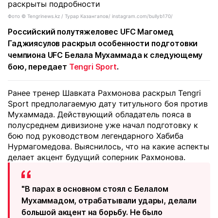
Фото ©️ Tengrinews.kz / Турар Казангапов/ instagram.com/bullyb170/
Российский полутяжеловес UFC Магомед
Гаджиясулов раскрыл особенности подготовки
чемпиона UFC Белала Мухаммада к следующему
бою, передает
Tengri Sport
.
Ранее тренер Шавката Рахмонова раскрыл Tengri
Sport предполагаемую дату титульного боя против
Мухаммада. Действующий обладатель пояса в
полусреднем дивизионе уже начал подготовку к
бою под руководством легендарного Хабиба
Нурмагомедова. Выяснилось, что на какие аспекты
делает акцент будущий соперник Рахмонова.
"В парах в основном стоял с Белалом
Мухаммадом, отрабатывали удары, делали
большой акцент на борьбу. Не было