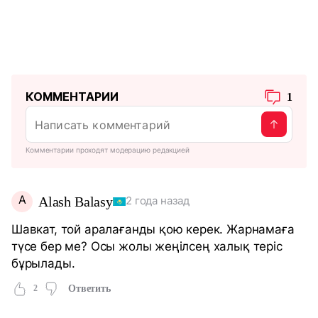
КОММЕНТАРИИ
1
Комментарии проходят модерацию редакцией
A
Alash Balasy
2 года назад
Шавкат, той аралағанды қою керек. Жарнамаға
түсе бер ме? Осы жолы жеңілсең халық теріс
бұрылады.
2
Ответить