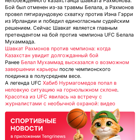
непобежденного казахстанца Шавката Рахмонова.
Бой был отменен из-за травмы Белала, а Рахмонов
провел пятираундовую схватку против Иэна Гэрри
из Ирландии и победил единогласным судейским
решением. Сейчас Шавкат является главным
претендентом на бой против чемпиона UFC Белала
Мухаммада.
Шавкат Рахмонов против чемпиона: когда
Казахстан увидит долгожданный бой
Ранее
Белал Мухаммад высказался о возможном
завершении карьеры
после чемпионского
поединка в полусреднем весе.
А легенда UFC
Хабиб Нурмагомедов попал в
неловкую ситуацию на горнолыжном склоне
.
Красотка из UFC явилась на встречу с
журналистами с необычной охраной: видео