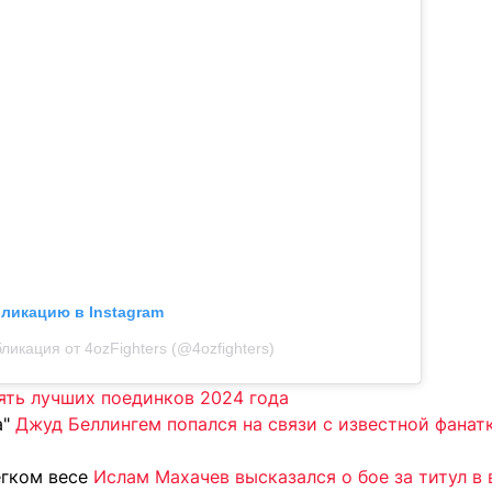
бликацию в Instagram
ликация от 4ozFighters (@4ozfighters)
ять лучших поединков 2024 года
а"
Джуд Беллингем попался на связи с известной фанат
егком весе
Ислам Махачев высказался о бое за титул в