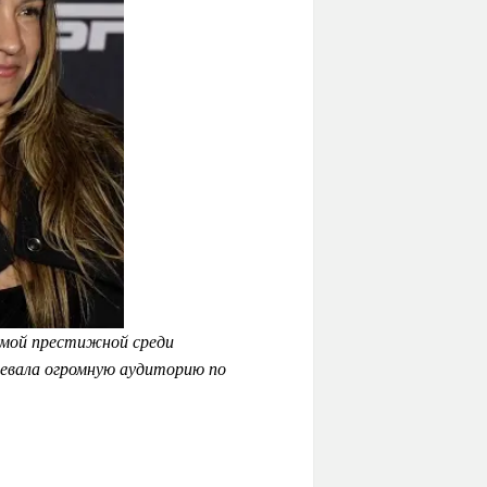
амой престижной среди
оевала огромную аудиторию по