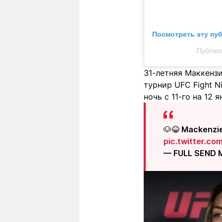
Посмотреть эту пу
Публика
31-летняя Маккенз
турнир UFC Fight N
ночь с 11-го на 12
🐶😂 Mackenzie
pic.twitter.c
— FULL SEND 