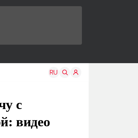
чу с
й: видео
TRAVEL
EDU
Моя страна
Новости