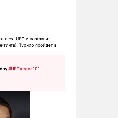
о веса UFC и возглавит
йтинга). Турнир пройдет в
oday
#UFCVegas101