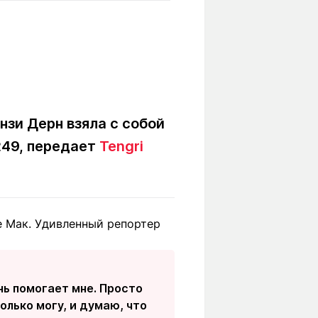
Вокруг света
Образование
Путевые
Учебные
заметки
заведения
Маршруты
ты
Заилийского
Алатау
зи Дерн взяла с собой
249, передает
Tengri
Светлая тема
е Мак. Удивленный репортер
Мы в социальных сетях
нь помогает мне. Просто
олько могу, и думаю, что