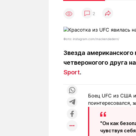
Статьи
Выгодно
В
2
Погода
Полезно
Т
Спецпроекты
Любопытно
Л
ч
Рейтинги
Гороскопы
Фото: instagram.com/mackenziedern/
Рецепты
Звезда американского 
четвероногого друга н
О проекте
Sport
.
Боец UFC из США и
Редакция
Ре
поинтересовался,
+7 (777) 001 44 99
з
"Он как безоп
чувствуя себя