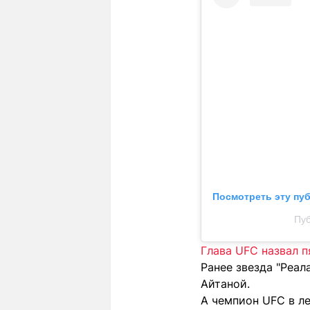
Посмотреть эту пу
Пуб
Глава UFC назвал п
Ранее звезда "Реал
Айтаной.
А чемпион UFC в л