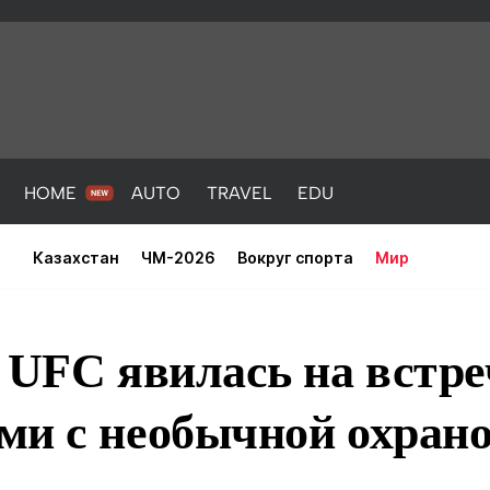
HOME
AUTO
TRAVEL
EDU
Казахстан
ЧМ-2026
Вокруг спорта
Мир
 UFC явилась на встре
и с необычной охрано
PORT
HEALTH
HOME
AUTO
Новости
порт
Новости
Новости