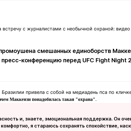
Статьи
округ спорта
Статьи
Полезное
ренды
Блоги
ига
Обзоры
емпионов
Спецпроек
промоушена смешанных единоборств Маккен
а пресс-конференцию перед UFC Fight Night 
Контакты редакции
Вакансии
Реклама
Пресс-центр
 Бразилии привела c собой на медиадень пса по кличк
клама
.
ачем Маккензи понадобилась такая "охрана"
+7 (700) 3 888 188
асность и, знаете, эмоциональная поддержка. Он оче
 комфортно, я стараюсь сохранять спокойствие, наск