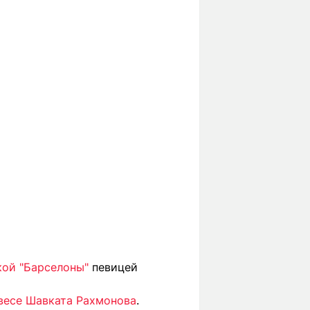
кой "Барселоны"
певицей
 весе Шавката Рахмонова
.