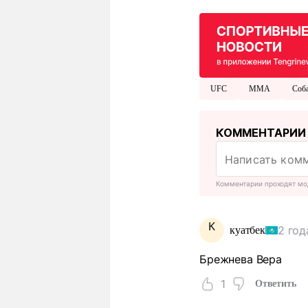
UFC
MMA
Соб
КОММЕНТАРИИ
Комментарии проходят мо
К
2 год
куатбек
Брежнева Вера
1
Ответить