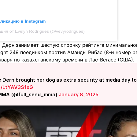
бликацию в Instagram
ция от Evelyn Rodrigues (@vevyrodrigues)
и Дерн занимает шестую строчку рейтинга минимальног
ight 249 поединком против Аманды Рибас (8-й номер ре
 января по казахстанскому времени в Лас-Вегасе (США).
 Dern brought her dog as extra security at media day t
om/LtYAV3S1xG
MMA (@full_send_mma)
January 8, 2025