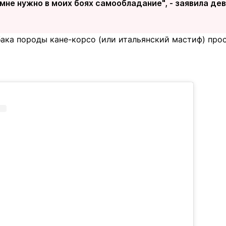
мне нужно в моих боях самообладание", - заявила де
бака породы кане-корсо (или итальянский мастиф) про