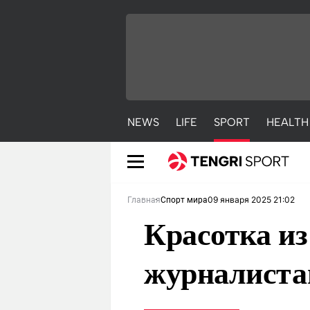
NEWS
LIFE
SPORT
HEALTH
09 января 2025 21:02
Главная
Спорт мира
Красотка из
журналистам
NEWS
LIFE
S
Новости
Красиво
С