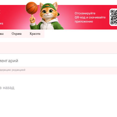
ака
Охрана
Красота
дерацию редакцией
а назад