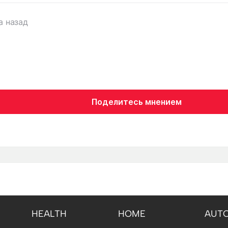
а назад
Поделитесь мнением
HEALTH
HOME
AUT