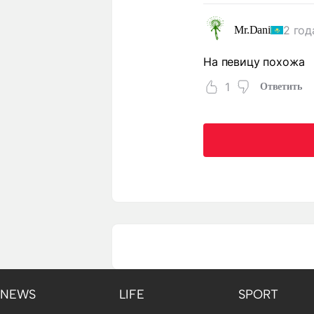
2 год
Mr.Dani
На певицу похожа
1
Ответить
NEWS
LIFE
SPORT