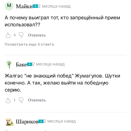
М
Майки
2 месяца назад
А почему выиграл тот, кто запрещённый прием
использовал??
4
Ответить
Посмотреть еще 3 ответа
Баке
2 месяца назад
Жалгас "не знающий побед" Жумагулов. Шутки
конечно. А так, желаю выйти на победную
серию.
1
Ответить
Шариков
2 месяца назад