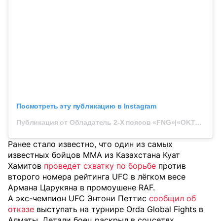
Посмотреть эту публикацию в Instagram
Публикация от Обладатель 2-Х поясов «FNG»|«OKTAGON» (@zhumagulov_zhalgas)
Ранее стало известно, что один из самых
известных бойцов MMA из Казахстана Куат
Хамитов
проведет схватку по борьбе
против
второго номера рейтинга UFC в лёгком весе
Армана Царукяна в промоушене RAF.
А экс-чемпион UFC Энтони Петтис
сообщил об
отказе
выступать на турнире Orda Global Fights в
Алматы. Детали боец раскрыл в соцсетях.