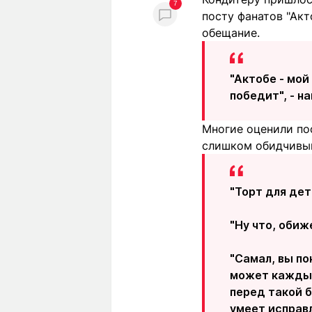
7
посту фанатов "Ак
обещание.
"Актобе - мой
победит", - н
Многие оценили пос
слишком обидчивы
"Торт для де
"Ну что, оби
"Самал, вы по
может каждый
перед такой б
умеет исправл