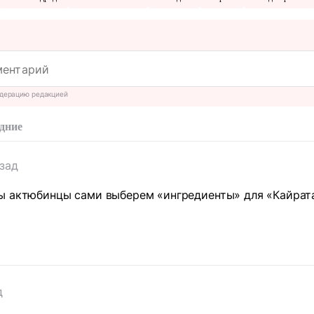
дерацию редакцией
дние
азад
 актюбинцы сами выберем «ингредиенты» для «Кайрата»
д