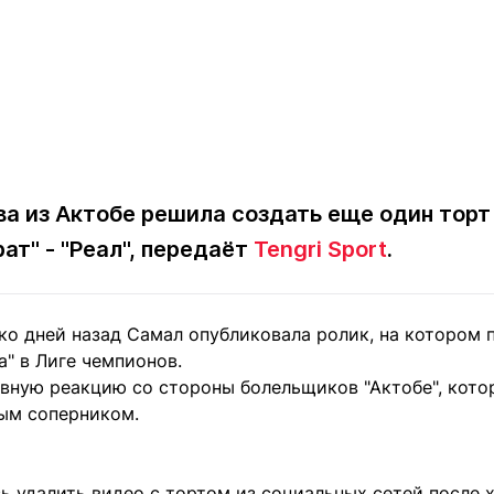
а из Актобе решила создать еще один торт
ат" - "Реал", передаёт
Tengri Sport
.
о дней назад Самал опубликовала ролик, на котором п
" в Лиге чемпионов.
ивную реакцию со стороны болельщиков "Актобе", кот
ым соперником.
 удалить видео с тортом из социальных сетей после х