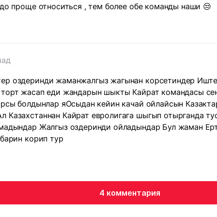
адо проще относиться , тем более обе команды наши 😒
зад
ер оздеринди жаманжалгыз жагынан корсетиндер Иштер
 торт жасап еди жандарын шыкты Кайрат командасы с
карсы болдынлар яОсыдан кейин качай ойлайсын Казакт
л Казахстаннан Кайрат евролигага шыгып отырганда ту
амадындар Жалгыз оздеринди ойладындар Бул жаман Ер
 барин корип тур
4 комментария