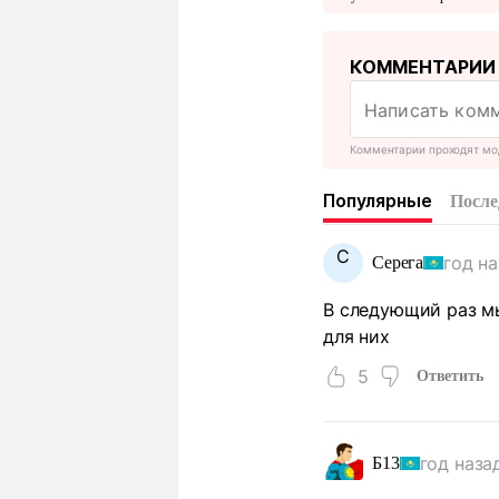
КОММЕНТАРИИ
Комментарии проходят мо
Популярные
После
С
год н
Серега
В следующий раз мы
для них
5
Ответить
год наза
Б13