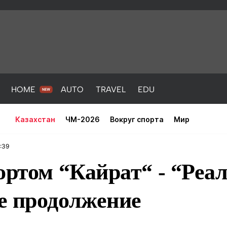
HOME
AUTO
TRAVEL
EDU
Казахстан
ЧМ-2026
Вокруг спорта
Мир
:39
ортом “Кайрат“ - “Реа
е продолжение
PORT
HEALTH
HOME
AUTO
Новости
порт
Новости
Новости