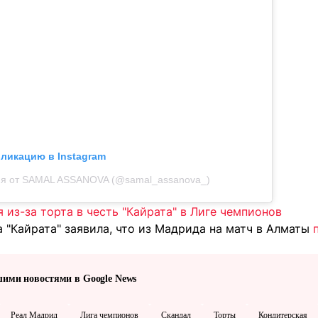
бликацию в Instagram
ия от SAMAL ASSANOVA (@samal_assanova_)
 из-за торта в честь "Кайрата" в Лиге чемпионов
 "Кайрата" заявила, что из Мадрида на матч в Алматы
шими новостями в Google News
Реал Мадрид
Лига чемпионов
Скандал
Торты
Кондитерская