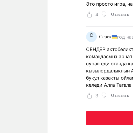
Это просто игра, н
4
Ответить
С
год на
Серик
СЕНДЕР актобеликт
командасына арнап
сурап еди оганда 
кызылордалыкпын А
букул казакты ойл
келеди Алла Тагала
3
Ответить