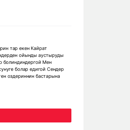
ин тар екен Кайрат
ендерден ойынды аустыруды
ар болиндиндергой Мен
сунуге болар едигой Сендер
тен оздериннин бастарына