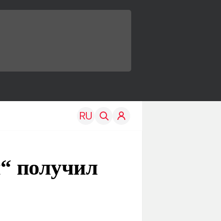
л“ получил
TRAVEL
EDU
Моя страна
Новости