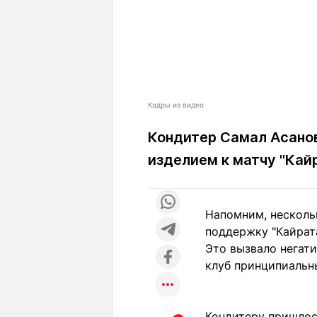
Кадры из видео
Кондитер Самал Асанов
изделием к матчу "Кайр
Напомним, нескольк
поддержку "Кайрата
Это вызвало негат
клуб принципиальн
Кондитеру пришлось