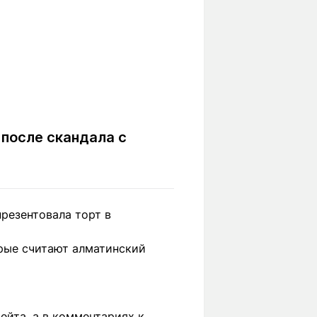
 после скандала с
резентовала торт в
орые считают алматинский
ейта, а в комментариях к