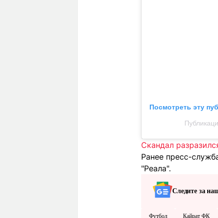
Посмотреть эту пу
Публикац
Скандал разразился
Ранее пресс-служба
"Реала".
Следите за на
Футбол
Кайрат ФК