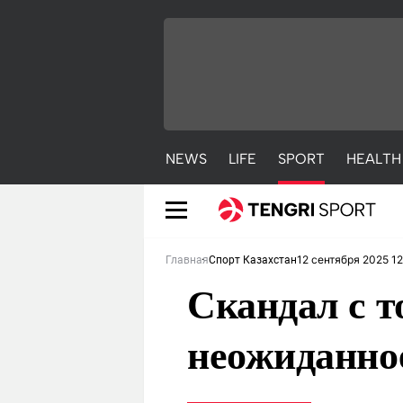
NEWS
LIFE
SPORT
HEALTH
12 сентября 2025 12
Главная
Спорт Казахстан
Скандал с т
неожиданно
NEWS
LIFE
S
Новости
Красиво
С