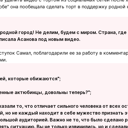
тобе" она пообещала сделать торт в поддержку родной
 родной город! Не делим, будем с миром. Страна, гд
аписала Асанова под новым видео.
тупок Самал, поблагодарили ее за работу в комментар
ми.
тей, которые обижаются";
женные актюбинцы, довольны теперь?";
казали то, что отличает сильного человека от всех 
, но не каждый находит в себе мужество признать э
ольшой аудиторией. Важно не то, что было сделано ра
ять ситуацию. Вы не только извинились, но и сделал