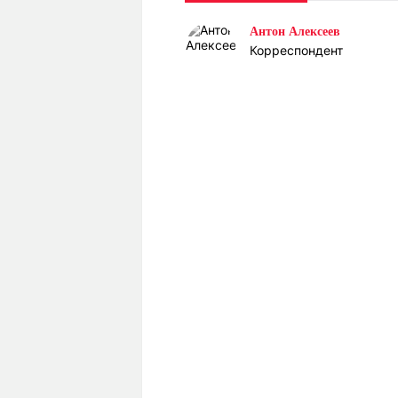
Статьи
Выгодно
В
Антон Алексеев
Погода
Полезно
Т
Корреспондент
Спецпроекты
Любопытно
Л
ч
Рейтинги
Гороскопы
Рецепты
О проекте
Редакция
Ре
+7 (777) 001 44 99