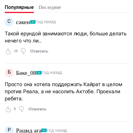
Популярные
Последние
С
сәкен
год назад
Такой ерундой занимаются люди, больше делать
нечего что ли..
10
Ответить
Б
Бәке_08
год назад
Просто она хотела поддержать Кайрат в целом
против Реала, а не насолить Актобе. Проехали
ребята.
8
Ответить
Р
Рашид аға
год назад