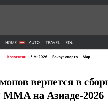
HOME
AUTO
TRAVEL
EDU
Казахстан
ЧМ-2026
Вокруг спорта
Мир
8
монов вернется в сбо
? MMA на Азиаде-2026
PORT
HEALTH
HOME
AUTO
Новости
порт
Новости
Новости