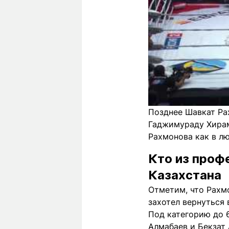
Позднее Шавкат Ра
Гаджимураду Хирам
Рахмонова как в лю
Кто из проф
Казахстана
Отметим, что Рахмо
захотел вернуться 
Под категорию до 
Алмабаев и Бекзат 