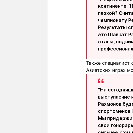
континенте. 1
плохой? Счит
чемпионату Ре
Результаты сп
это Шавкат Ра
этапы, подни
профессионала
Также специалист о
Азиатских играх м
"На сегодняш
выступление к
Рахмонов буд
спортсменов 
Мы придержив
свои гонорары
сильнее. Сом