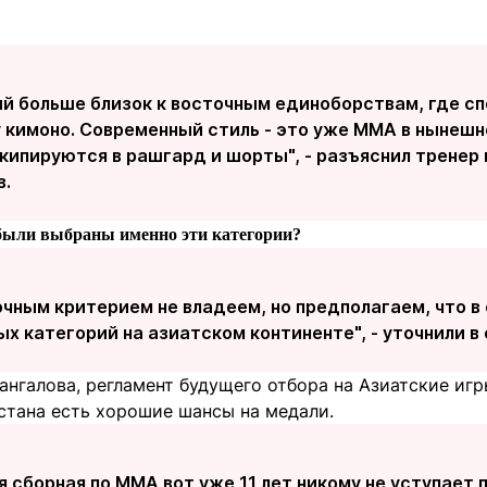
й больше близок к восточным единоборствам, где с
 кимоно. Современный стиль - это уже MMA в нынешн
кипируются в рашгард и шорты", - разъяснил тренер
в.
у были выбраны именно эти категории?
чным критерием не владеем, но предполагаем, что в
х категорий на азиатском континенте", - уточнили в
ангалова, регламент будущего отбора на Азиатские иг
стана есть хорошие шансы на медали.
 сборная по ММА вот уже 11 лет никому не уступает 