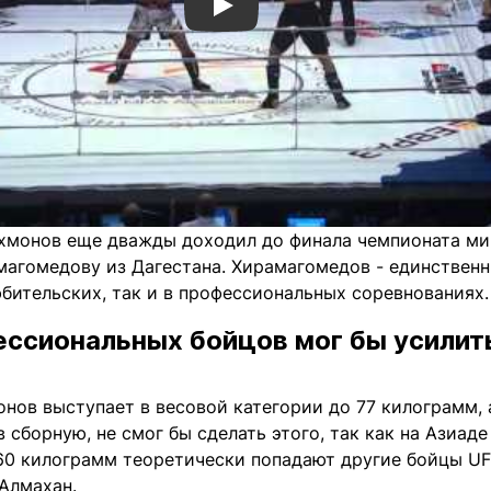
Смотреть видео YouTube
хмонов еще дважды доходил до финала чемпионата мир
агомедову из Дагестана. Хирамагомедов - единственн
бительских, так и в профессиональных соревнованиях.
ессиональных бойцов мог бы усилит
нов выступает в весовой категории до 77 килограмм, а
в сборную, не смог бы сделать этого, так как на Азиад
60 килограмм теоретически попадают другие бойцы UFC
Алмахан.