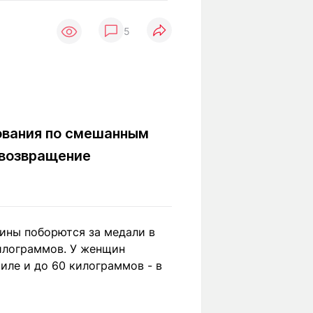
Вокруг света
Образование
5
Путевые
Учебные
заметки
заведения
Маршруты
ты
Заилийского
Алатау
нования по смешанным
 возвращение
Светлая тема
Мы в социальных сетях
ины поборются за медали в
килограммов. У женщин
иле и до 60 килограммов - в