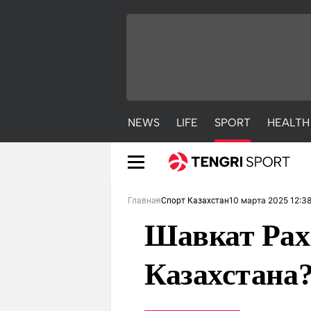
NEWS
LIFE
SPORT
HEALTH
10 марта 2025 12:3
Главная
Спорт Казахстан
Шавкат Рах
Казахстана
NEWS
LIFE
S
Новости
Красиво
С