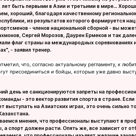
1 лет быть первыми в Азии и третьими в мире… Хорош
аем, хороший, благодаря качественному регионально
спублики, из результатов которого формируется нац
ортсменов - членов национальной сборной - вы може
хмонов, Сергей Морозов, Даурен Ермеков и так далее
мали флаг страны на международных соревнованиях и
х", - заявил тренер.
тметил, что, согласно актуальному регламенту, к люби
огут присоединиться и бойцы, которые уже давно выст
ний день не санкционируются запреты на профессион
оманды - это вектор развития спорта в стране. Есл
ет выступать на Азиатских играх, это очень сильно 
Казахстана.
аемся мнения, что профессионалы выступают в про
, а спорт должен расти. Опять же, все зависит от от
неваемся, что профессионалы изъявят желание заново