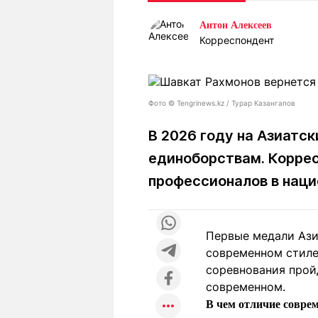
Статьи
Выгодно
В
Антон Алексеев
Погода
Полезно
Т
Корреспондент
Спецпроекты
Любопытно
Л
ч
Рейтинги
Гороскопы
Рецепты
Фото ©️ Tengrinews.kz / Турар Казангапов
В 2026 году на Азиатс
единоборствам. Корре
О проекте
профессионалов в наци
Редакция
Ре
Первые медали Ази
+7 (777) 001 44 99
современном стиле
соревнования прой
современном.
В чем отличие совре