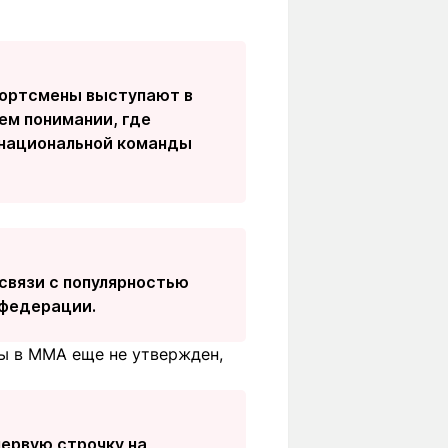
портсмены выступают в
ем понимании, где
 национальной команды
 связи с популярностью
 федерации.
ры в MMA еще не утвержден,
первую строчку на