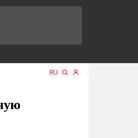
рную
TRAVEL
EDU
Моя страна
Новости