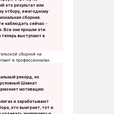
ий это результат или
му отбору, ежегодному
иональная сборная.
те наблюдать сейчас -
. Все они прошли эти
 теперь выступают в
тельской сборной на
упают в профессионалах.
альный рекорд, но
и условный Шавкат
тормознет мотивацию
флигах и зарабатывают
бора, кто выиграет, тот и
 надевать экипировку и