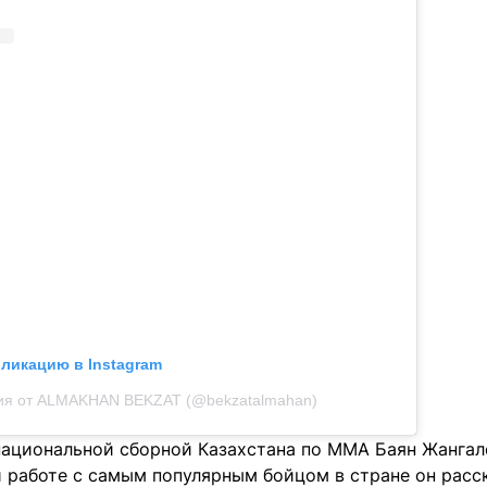
бликацию в Instagram
ия от ALMAKHAN BEKZAT (@bekzatalmahan)
ациональной сборной Казахстана по MMA Баян Жангал
й работе с самым популярным бойцом в стране он расс