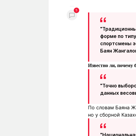
5
"Традиционны
форме по типу
спортсмены э
Баян Жангало
⁠⁠Известно ли, почем
"Точно выборо
данных весовы
По словам Баяна Ж
но у сборной Казах
"Национальная