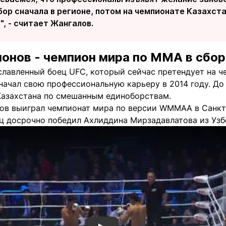
ор сначала в регионе, потом на чемпионате Казахста
, - считает Жангалов.
онов - чемпион мира по MMA в сбор
славленный боец UFC, который сейчас претендует на ч
начал свою профессиональную карьеру в 2014 году. До
Казахстана по смешанным единоборствам.
нов выиграл чемпионат мира по версии WMMAA в Санкт
ец досрочно победил Ахлиддина Мирзадавлатова из Узб