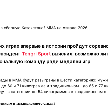
Статьи
округ спорта
Статьи
Полезное
ренды
Блоги
ига
Обзоры
емпионов
Спецпроек
ких играх впервые в истории пройдут сорев
спондент
Tengri Sport
выяснил, возможно ли
Контакты редакции
Вакансии
Реклама
Пресс-центр
ональную команду ради медалей игр.
клама
ады в MMA будут разыграны в шести категориях: мужч
+7 (700) 3 888 188
 до 60 и 71 килограмма и традиционном - до 65 и 77 
дут в категории до 54 килограммов в традиционном ст
менного и традиционного стиля?