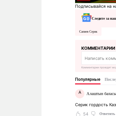
Подписывайся на н
Следите за на
Сапиев Серик
КОММЕНТАРИИ
Комментарии проходят мо
Популярные
После
А
Алаштын балас
Серик гордость Каз
54
Ответить