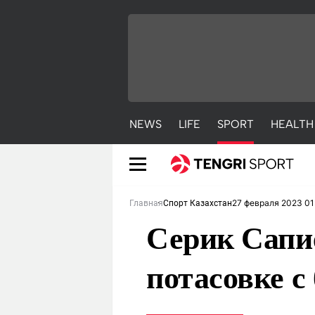
NEWS
LIFE
SPORT
HEALTH
27 февраля 2023 01
Главная
Спорт Казахстан
Серик Сапи
потасовке с
NEWS
LIFE
S
Новости
Красиво
С