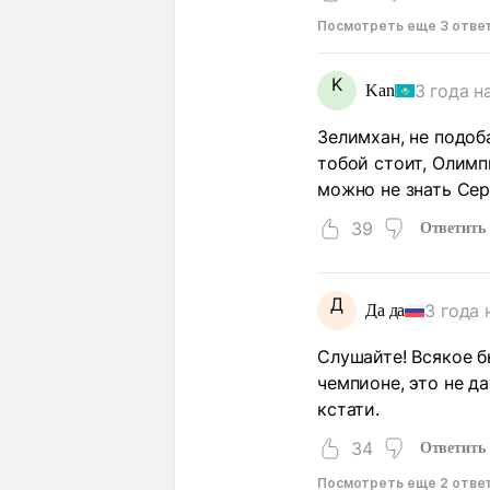
Посмотреть еще 3 отве
K
3 года н
Kan
Зелимхан, не подоб
тобой стоит, Олимп
можно не знать Сер
39
Ответить
Д
3 года 
Да да
Слушайте! Всякое б
чемпионе, это не да
кстати.
34
Ответить
Посмотреть еще 2 отве