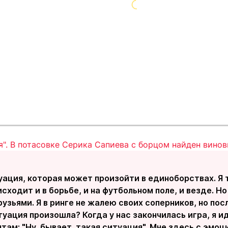
я". В потасовке Серика Сапиева с борцом найден вино
ация, которая может произойти в единоборствах. Я 
сходит и в борьбе, и на футбольном поле, и везде. Н
узьями. Я в ринге не жалею своих соперников, но пос
туация произошла? Когда у нас закончилась игра, я и
там: "Ну, бывает, такая ситуация". Мне здесь с эмоц