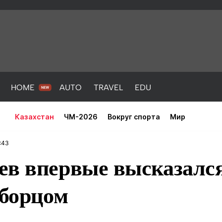
HOME
AUTO
TRAVEL
EDU
Казахстан
ЧМ-2026
Вокруг спорта
Мир
:43
ев впервые высказался
 борцом
PORT
HEALTH
HOME
AUTO
Новости
порт
Новости
Новости