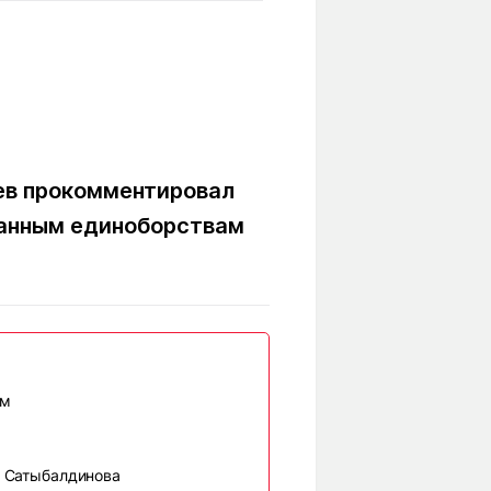
Вокруг света
Образование
Путевые
Учебные
заметки
заведения
Маршруты
ты
Заилийского
Алатау
ев прокомментировал
шанным единоборствам
Светлая тема
Мы в социальных сетях
ом
а Сатыбалдинова