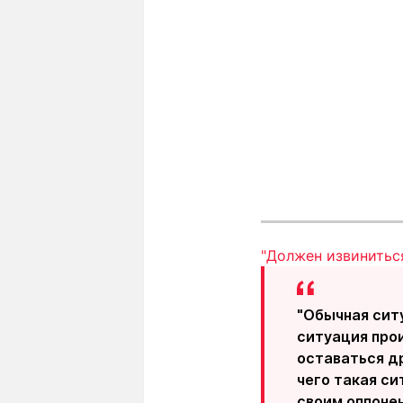
"Должен извинитьс
"Обычная ситу
ситуация прои
оставаться др
чего такая си
своим оппонен