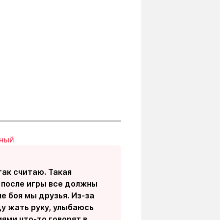
вный
так считаю. Такая
о после игры все должны
ле боя мы друзья. Из-за
ду жать руку, улыбаюсь
иями что-то говорят в