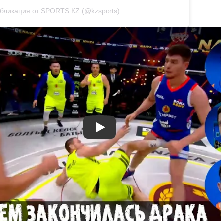
бликация от SPORTS.KZ (@kzsports)
Смотреть видео YouTube