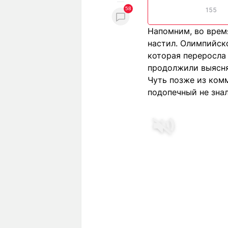
58
155
Напомним, во время
настил. Олимпийск
которая переросла 
продолжили выясня
Чуть позже из комм
подопечный не знал