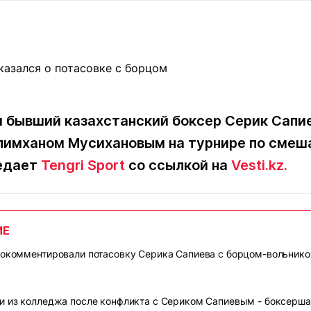
Статьи
округ спорта
Статьи
Полезное
ренды
Блоги
ига
Обзоры
емпионов
Спецпроек
и бывший казахстанский боксер Серик Сапи
елимханом Мусихановым на турнире по сме
Контакты редакции
Вакансии
Реклама
Пресс-центр
редает
Tengri Sport
со ссылкой на
Vesti.kz.
клама
ИЕ
+7 (700) 3 888 188
рокомментировали потасовку Серика Сапиева с борцом-вольник
и из колледжа после конфликта с Сериком Сапиевым - боксерш