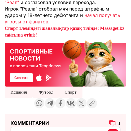
"Реал"
и согласовал условия перехода.
Игрок "Реала" отобрал мяч перед штрафным
ударом у 18-летнего дебютанта и
начал получать
угрозы от фанатов
.
Спорт әлеміндегі жаңалықтар қазақ тілінде: Massaget.kz
сайтына өтіңіз!
Испания
Футбол
Спорт
КОММЕНТАРИИ
1