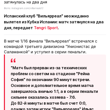
Фото: instagram.com/villarrealcf/
Испанский клуб "Вильярреал" неожиданно
вылетел из Кубка Испании: матч затянулся на два
дня, передает
Tengri Sport
.
В матче 1/16 финала "Вильярреал" встречался с
командой третьего дивизиона "Унионистас де
Саламанкой" и уступил в серии пенальти.
"Матч был прерван из-за технических
проблем со светом на стадионе "Рейна
София" по окончании 90 минут встречи.
Основное и дополнительное время матча
завершилось вничью 1:1, а в серии пенальти
сильнее оказались хозяева - 7:6.
До 82-й минуты в матче был счет 0:0,
однако затем игрок "Вильярреала" Ильяс