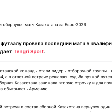
Статьи
округ спорта
Статьи
Полезное
ренды
Блоги
ига
Обзоры
емпионов
Спецпроек
 футзалу провела последний матч в квалифи
едает
Tengri Sport
.
Контакты редакции
Вакансии
Реклама
Пресс-центр
станской команды стали лидеры отборочной группы - 
4, а в ответной встрече решалась судьба прямой путев
клама
сборная Казахстана занимала вторую строчку и для пр
+7 (700) 3 888 188
а обыгрывать Армению.
 встречи в состав сборной Казахстана вернулся один 