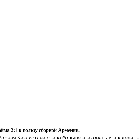
айма 2:1 в пользу сборной Армении.
борная Казахстана стала больше атаковать и владела 