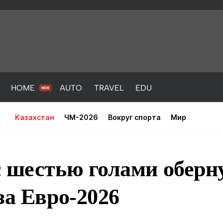
HOME
AUTO
TRAVEL
EDU
Казахстан
ЧМ-2026
Вокруг спорта
Мир
 шестью голами оберн
за Евро-2026
PORT
HEALTH
HOME
AUTO
Новости
порт
Новости
Новости