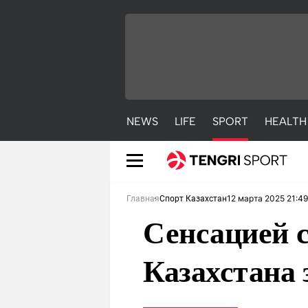
NEWS
LIFE
SPORT
HEALTH
12 марта 2025 21:49
Главная
Спорт Казахстан
Сенсацией с
Казахстана 
NEWS
LIFE
S
Новости
Красиво
С