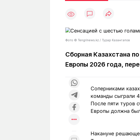
Статьи
Выгодно
В
Погода
Полезно
Т
Спецпроекты
Любопытно
Л
ч
Рейтинги
Гороскопы
Фото ©️ Tengrinews.kz / Турар Казангапов
Рецепты
Сборная Казахстана по
Европы 2026 года, пер
О проекте
Соперниками казах
команды сыграли 4:
Редакция
Ре
После пяти туров 
+7 (777) 001 44 99
Европы должна был
Накануне решающей