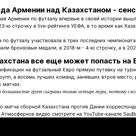
да Армении над Казахстаном - сен
ная Армении по футзалу впервые в своей истории вышл
3-ю строчку в live-рейтинге УЕФА, в то время как Каз
 по футзалу участвовала в трех последних чемпионата
али бронзовые медали, в 2018-м - 4-ю строчку, а в 20
ахстана все еще может попасть на 
лификации на футзальный Евро прямую путевку на тур
рупп, а восемь лучших команд, занявших втрое место,
 матчах.
в большинстве групп сыграны только четыре тура, поэтому с
о матча сборной Казахстана против Дании корреспонде
Атмосферное видео смотрите на YouTube-канале SauBal