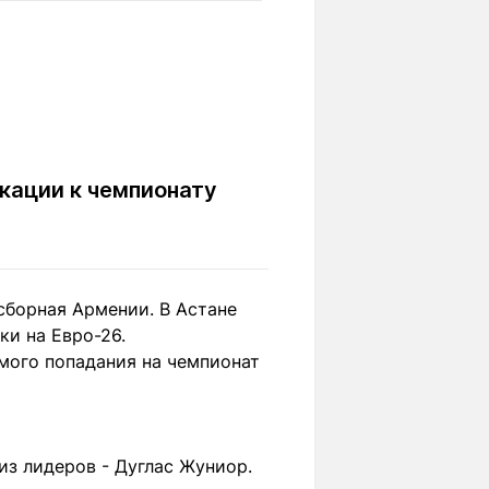
Вокруг света
Образование
Путевые
Учебные
заметки
заведения
Маршруты
ты
Заилийского
Алатау
кации к чемпионату
Светлая тема
сборная Армении. В Астане
ки на Евро-26.
Мы в социальных сетях
ямого попадания на чемпионат
из лидеров - Дуглас Жуниор.