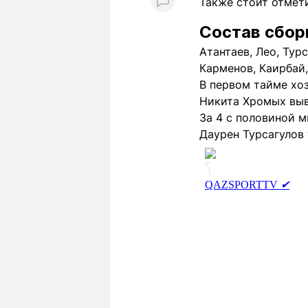
Также стоит отмет
Состав сбор
Атантаев, Лео, Тур
Карменов, Каирбай,
В первом тайме хоз
Никита Хромых выв
За 4 с половиной м
Даурен Турсагулов