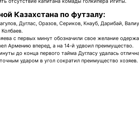
ить отсутствие капитана комады голкипера Игиты.
ной Казахстана по футзалу:
сагулов, Дуглас, Оразов, Сериков, Кнауб, Дарибай, Вали
 Колбаев.
яева с первых минут обозначили свое желание одержат
ел Армению вперед, а на 14-й удвоил преимущество.
инуты до конца первого тайма Дугласу удалась отличн
 точным ударом в угол сократил преимущество хозяев.