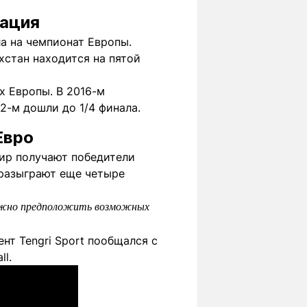
сация
а на чемпионат Европы.
ахстан находится на пятой
х Европы. В 2016-м
22-м дошли до 1/4 финала.
Евро
нир получают победители
 разыграют еще четыре
ложно предположить возможных
нт Tengri Sport пообщался с
l.