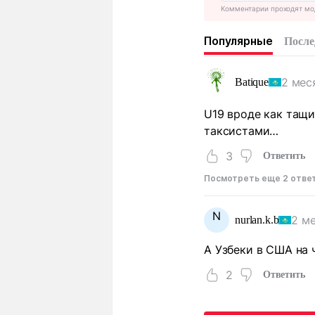
Комментарии проходят мо
Популярные
После
2 мес
Batique
U19 вроде как тащи
таксистами…
3
Ответить
Посмотреть еще 2 отве
N
2 м
nurlan.k.b
А Узбеки в США на
2
Ответить