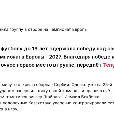
Статьи
округ спорта
Статьи
Полезное
ренды
Блоги
ига
Обзоры
емпионов
Спецпроек
 футболу до 19 лет одержала победу над св
мпионата Европы - 2027. Благодаря победе
Контакты редакции
Вакансии
Реклама
Пресс-центр
очное первое место в группе, передаёт
Teng
клама
й минуте открыла сборная Сербии. Однако уже на 25-й
+7 (700) 3 888 188
даром завершил атаку своей команды и сравнял счёт. 
ем отметился вингер "Кайрата" Исмаил Бекболат.
я подопечные Казахстана уверенно контролировали сит
я в игру.