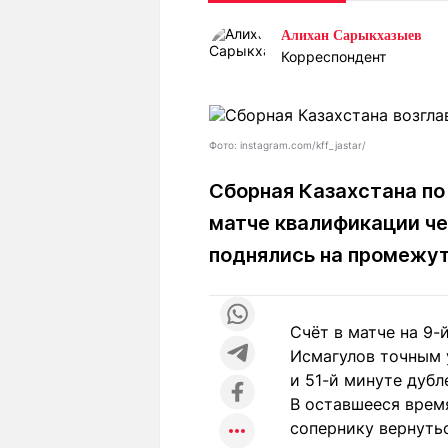
Статьи
Выгодно
В
Алихан Сарыкхазыев
Погода
Полезно
Т
Корреспондент
Спецпроекты
Любопытно
Л
ч
Рейтинги
Гороскопы
Рецепты
Фото: instagram.com/kff_jastar/
Сборная Казахстана по
матче квалификации че
О проекте
поднялись на промежут
Редакция
Ре
Счёт в матче на 9-
+7 (777) 001 44 99
Исмагулов точным у
и 51-й минуте дубл
В оставшееся врем
сопернику вернутьс