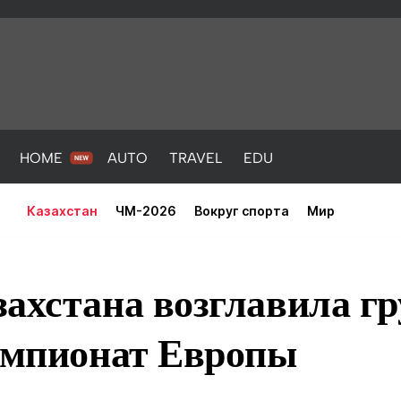
HOME
AUTO
TRAVEL
EDU
Казахстан
ЧМ-2026
Вокруг спорта
Мир
ахстана возглавила гр
чемпионат Европы
PORT
HEALTH
HOME
AUTO
Новости
порт
Новости
Новости