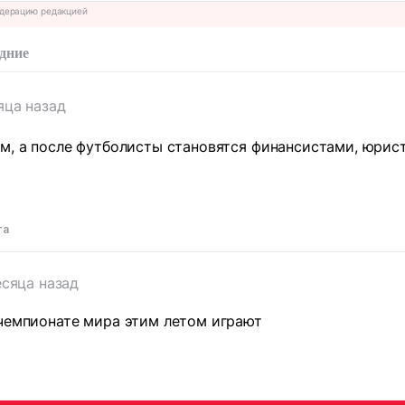
дерацию редакцией
дние
яца назад
м, а после футболисты становятся финансистами, юрис
та
есяца назад
 чемпионате мира этим летом играют