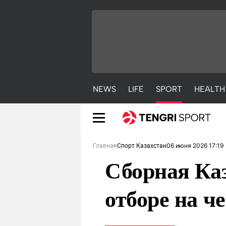
NEWS
LIFE
SPORT
HEALTH
06 июня 2026 17:19
Главная
Спорт Казахстан
Сборная Каз
отборе на 
NEWS
LIFE
S
Новости
Красиво
С