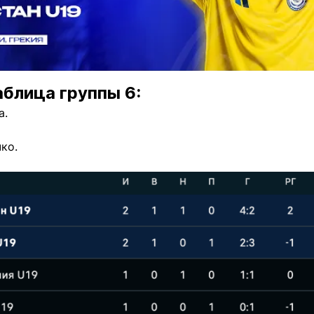
аблица группы 6:
а.
чко.