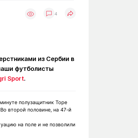
Вокруг света
Образование
4
Путевые
Учебные
заметки
заведения
Маршруты
ты
Заилийского
Алатау
ерстниками из Сербии в
 наши футболисты
Светлая тема
ri Sport
.
Мы в социальных сетях
 минуте полузащитник Торе
Во второй половине, на 47-й
уацию на поле и не позволили