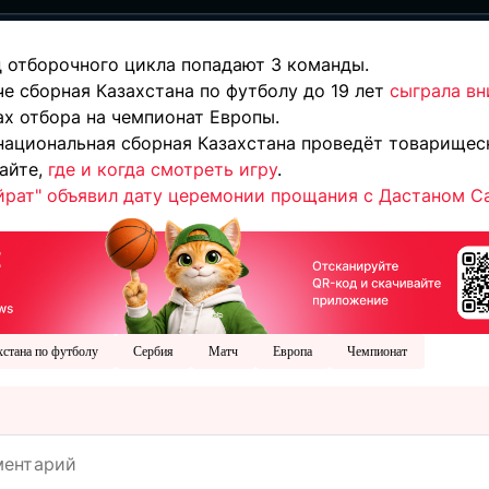
 отборочного цикла попадают 3 команды.
е сборная Казахстана по футболу до 19 лет
сыграла в
ах отбора на чемпионат Европы.
, национальная сборная Казахстана проведёт товарище
найте,
где и когда смотреть игру
.
йрат" объявил дату церемонии прощания с Дастаном С
хстана по футболу
Сербия
Матч
Европа
Чемпионат