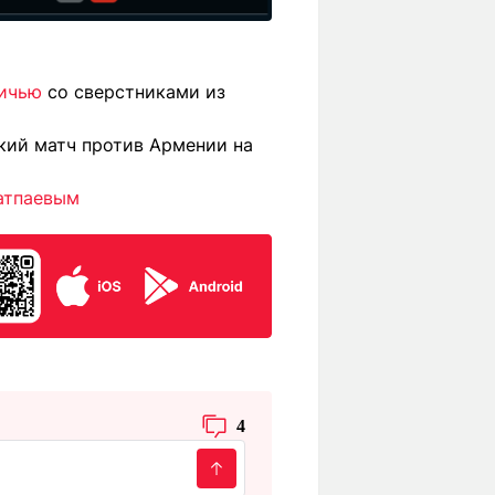
ничью
со сверстниками из
ский матч против Армении на
атпаевым
4