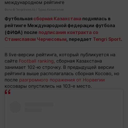
Фото ©️ Tengrinews.kz / Турар Казангапов
Футбольная
сборная Казахстана
поднялась в
рейтинге Международной федерации футбола
(ФИФА) после
подписания контракта со
Станиславом Черчесовым
, передает
Tengri Sport
.
В live-версии рейтинга, который публикуется на
сайте
Football ranking,
сборная Казахстана
занимает 102-ю строчку. В предыдущей версии
рейтинга выше располагалась сборная Косово, но
после
разгромного поражения от Норвегии
косовары опустились на 103-е место.