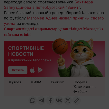
переходе своего соотечественника
Бахтиера
Зайнутдинова в петербургский "Зенит"
.
Ранее бывший главный тренер сборной Казахстана
по футболу
Магомед Адиев назвал причины своего
ухода
из команды.
Спорт әлеміндегі жаңалықтар қазақ тілінде: Massaget.kz
сайтына өтіңіз!
Футбол
ФИФА
Рейтинг
Сборная
Казахстана по
футболу