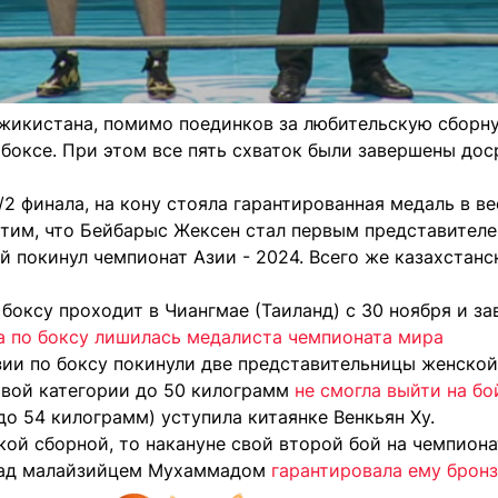
жикистана, помимо поединков за любительскую сборну
боксе. При этом все пять схваток были завершены до
2 финала, на кону стояла гарантированная медаль в в
тим, что Бейбарыс Жексен стал первым представител
й покинул чемпионат Азии - 2024. Всего же казахстанс
боксу проходит в Чиангмае (Таиланд) с 30 ноября и за
а по боксу лишилась медалиста чемпионата мира
зии по боксу покинули две представительницы женской
овой категории до 50 килограмм
не смогла выйти на б
о 54 килограмм) уступила китаянке Венкьян Ху.
ой сборной, то накануне свой второй бой на чемпиона
 над малайзийцем Мухаммадом
гарантировала ему брон