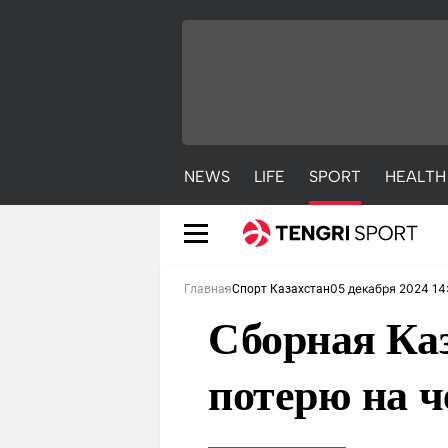
NEWS
LIFE
SPORT
HEALTH
05 декабря 2024 14
Главная
Спорт Казахстан
Сборная Каз
потерю на 
NEWS
LIFE
S
Новости
Красиво
С