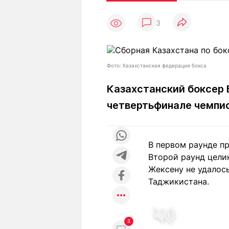
Статьи
Выгодно
В
3
Погода
Полезно
Т
Спецпроекты
Любопытно
Л
ч
Рейтинги
Гороскопы
Фото: Казахстанская федерация бокса
Рецепты
Казахстанский боксер
четвертьфинале чемпио
О проекте
В первом раунде п
Второй раунд цели
Редакция
Ре
Жексену не удалось
+7 (777) 001 44 99
Таджикистана.
3