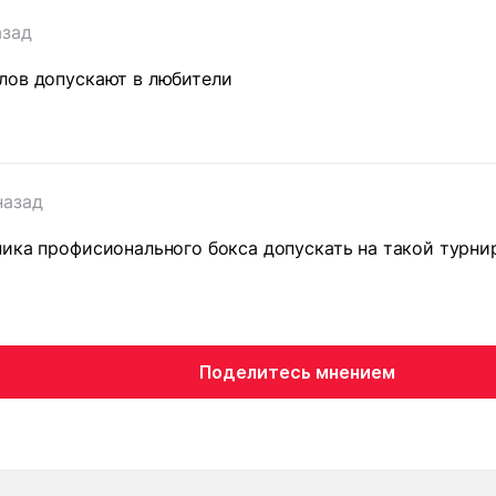
азад
лов допускают в любители
назад
ика профисионального бокса допускать на такой турни
Поделитесь мнением