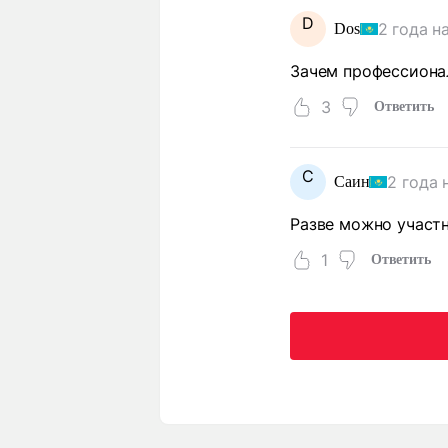
D
2 года н
Dos
Зачем профессиона
3
Ответить
С
2 года 
Саин
Разве можно участн
1
Ответить