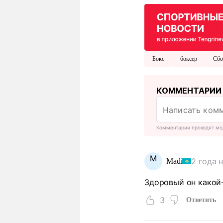
Бокс
боксер
Сбо
КОММЕНТАРИИ
Комментарии проходят мо
M
2 года 
Madi
Здоровый он какой-
3
Ответить