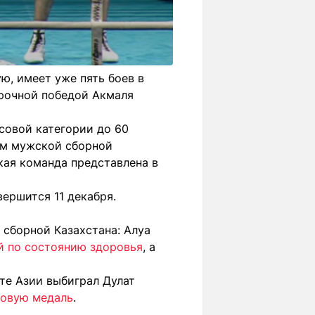
ю, имеет уже пять боев в
срочной победой Акмаля
есовой категории до 60
ем мужской сборной
кая команда представлена в
вершится 11 декабря.
 сборной Казахстана: Алуа
ой по состоянию здоровья
, а
те Азии выбиграл Дулат
зовую медаль
.