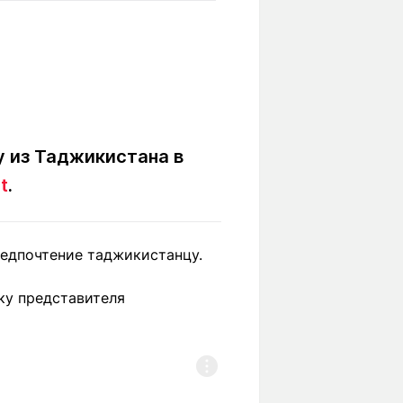
Вокруг света
Образование
Путевые
Учебные
заметки
заведения
Маршруты
ты
Заилийского
Алатау
 из Таджикистана в
t
.
Светлая тема
редпочтение таджикистанцу.
Мы в социальных сетях
уку представителя