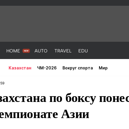
HOME
AUTO
TRAVEL
EDU
Казахстан
ЧМ-2026
Вокруг спорта
Мир
:59
ахстана по боксу поне
чемпионате Азии
PORT
HEALTH
HOME
AUTO
Новости
порт
Новости
Новости