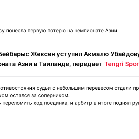
Статьи
округ спорта
Статьи
Полезное
ренды
Блоги
ига
Обзоры
емпионов
Спецпроек
 Бейбарыс Жексен уступил Акмалю Убайдову
ната Азии в Таиланде, передает
Tengri Spor
Контакты редакции
Вакансии
Реклама
Пресс-центр
ротивостояния судьи с небольшим перевесом отдали п
ком остался за соперником.
клама
 переломить ход поединка, и арбитр в итоге поднял р
+7 (700) 3 888 188