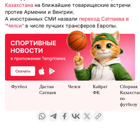
Казахстана
на ближайшие товарищеские встречи
против Армении и Венгрии.
А иностранных СМИ назвали
переход Сатпаева в
"Челси"
в числе лучших трансферов Европы.
Футбол
Дастан
Челси
Кайрат
Сборная
Сатпаев
ФК
Казахста
по
футболу