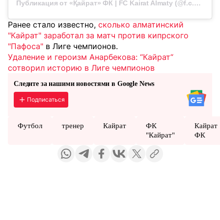
Публикация от «Қайрат» ФК | FC Kairat Almaty (@f.c.kairat)
Ранее стало известно,
сколько алматинский
"Кайрат" заработал за матч против кипрского
"Пафоса"
в Лиге чемпионов.
Удаление и героизм Анарбекова: “Кайрат“
сотворил историю в Лиге чемпионов
Следите за нашими новостями в Google News
Подписаться
Футбол
тренер
Кайрат
ФК
Кайрат
"Кайрат"
ФК