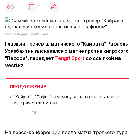
21
Фото: instagram.com/f.c.kairat
Главный тренер алматинского "Кайрата" Рафаэль
Уразбахтин высказался о матче против кипрского
"Пафоса", передаёт
Tengri Sport
со ссылкой на
Vesti.kz.
ПРОДОЛЖЕНИЕ
“Кайрат“ - “Пафос“: о чем шутят казахстанцы после
■
исторического матча
19
На пресс-конференции после матча третьего тура