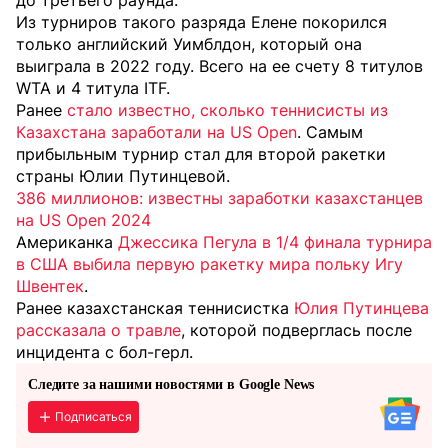
до третьего раунда.
Из турниров такого разряда Елене покорился
только английский Уимблдон, который она
выиграла в 2022 году. Всего на ее счету 8 титулов
WTA и 4 титула ITF.
Ранее
стало известно, сколько теннисисты из
Казахстана заработали на US Open
. Самым
прибыльным турнир стал для второй ракетки
страны Юлии Путинцевой.
386 миллионов: известны заработки казахстанцев
на US Open 2024
Американка
Джессика Пегула в 1/4 финала турнира
в США выбила первую ракетку мира польку Игу
Швентек
.
Ранее казахстанская теннисистка
Юлия Путинцева
рассказала о травле
, которой подверглась после
инцидента с бол-герл.
Следите за нашими новостями в Google News
Подписаться