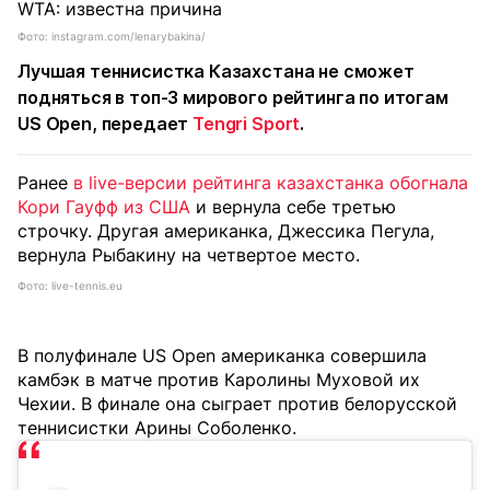
Фото: instagram.com/lenarybakina/
Лучшая теннисистка Казахстана не сможет
подняться в топ-3 мирового рейтинга по итогам
US Open, передает
Tengri Sport
.
Ранее
в live-версии рейтинга казахстанка обогнала
Кори Гауфф из США
и вернула себе третью
строчку. Другая американка, Джессика Пегула,
вернула Рыбакину на четвертое место.
Фото: live-tennis.eu
В полуфинале US Open американка совершила
камбэк в матче против Каролины Муховой их
Чехии. В финале она сыграет против белорусской
теннисистки Арины Соболенко.